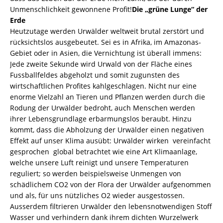
Unmenschlichkeit gewonnene Profit!
Die „grüne Lunge“ der
Erde
Heutzutage werden Urwälder weltweit brutal zerstört und
rücksichtslos ausgebeutet. Sei es in Afrika, im Amazonas-
Gebiet oder in Asien, die Vernichtung ist überall immens:
Jede zweite Sekunde wird Urwald von der Fläche eines
Fussballfeldes abgeholzt und somit zugunsten des
wirtschaftlichen Profites kahlgeschlagen. Nicht nur eine
enorme Vielzahl an Tieren und Pflanzen werden durch die
Rodung der Urwälder bedroht, auch Menschen werden
ihrer Lebensgrundlage erbarmungslos beraubt. Hinzu
kommt, dass die Abholzung der Urwälder einen negativen
Effekt auf unser Klima ausübt: Urwälder wirken  vereinfacht
gesprochen  global betrachtet wie eine Art Klimaanlage,
welche unsere Luft reinigt und unsere Temperaturen
reguliert; so werden beispielsweise Unmengen von
schädlichem CO2 von der Flora der Urwälder aufgenommen
und als, für uns nützliches O2 wieder ausgestossen.
Ausserdem filtrieren Urwälder den lebensnotwendigen Stoff
Wasser und verhindern dank ihrem dichten Wurzelwerk