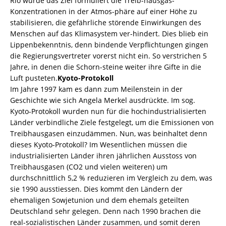
Rio wurde das Ziel formuliert die Treib-hausgas-
Konzentrationen in der Atmos-phäre auf einer Höhe zu
stabilisieren, die gefährliche störende Einwirkungen des
Menschen auf das Klimasystem ver-hindert. Dies blieb ein
Lippenbekenntnis, denn bindende Verpflichtungen gingen
die Regierungsvertreter vorerst nicht ein. So verstrichen 5
Jahre, in denen die Schorn-steine weiter ihre Gifte in die
Luft pusteten.
Kyoto-Protokoll
Im Jahre 1997 kam es dann zum Meilenstein in der
Geschichte wie sich Angela Merkel ausdrückte. Im sog.
Kyoto-Protokoll wurden nun für die hochindustrialisierten
Länder verbindliche Ziele festgelegt, um die Emissionen von
Treibhausgasen einzudämmen. Nun, was beinhaltet denn
dieses Kyoto-Protokoll? Im Wesentlichen müssen die
industrialisierten Länder ihren jährlichen Ausstoss von
Treibhausgasen (CO2 und vielen weiteren) um
durchschnittlich 5,2 % reduzieren im Vergleich zu dem, was
sie 1990 ausstiessen. Dies kommt den Ländern der
ehemaligen Sowjetunion und dem ehemals geteilten
Deutschland sehr gelegen. Denn nach 1990 brachen die
real-sozialistischen Länder zusammen, und somit deren