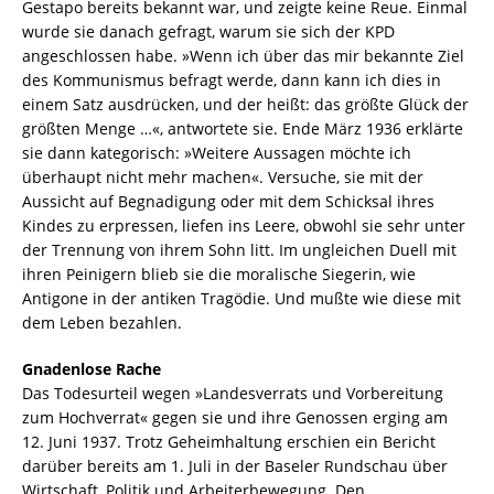
Gestapo bereits bekannt war, und zeigte keine Reue. Einmal
wurde sie danach gefragt, warum sie sich der KPD
angeschlossen habe. »Wenn ich über das mir bekannte Ziel
des Kommunismus befragt werde, dann kann ich dies in
einem Satz ausdrücken, und der heißt: das größte Glück der
größten Menge …«, antwortete sie. Ende März 1936 erklärte
sie dann kategorisch: »Weitere Aussagen möchte ich
überhaupt nicht mehr machen«. Versuche, sie mit der
Aussicht auf Begnadigung oder mit dem Schicksal ihres
Kindes zu erpressen, liefen ins Leere, obwohl sie sehr unter
der Trennung von ihrem Sohn litt. Im ungleichen Duell mit
ihren Peinigern blieb sie die moralische Siegerin, wie
Antigone in der antiken Tragödie. Und mußte wie diese mit
dem Leben bezahlen.
Gnadenlose Rache
Das Todesurteil wegen »Landesverrats und Vorbereitung
zum Hochverrat« gegen sie und ihre Genossen erging am
12. Juni 1937. Trotz Geheimhaltung erschien ein Bericht
darüber bereits am 1. Juli in der Baseler Rundschau über
Wirtschaft, Politik und Arbeiterbewegung. Den