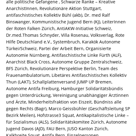
alle politische Gefangene , Schwarze Ranke – Kreative
AnarchistInnen, Revolutionäre Aktion Stuttgart,
antifaschistisches Kollektiv Bühl (akb), Dr. med Ralf
Binswanger, Kommunistische Jugend Bern (KJ), LeiterInnen
der Roten Falken Zürich, AntiAKW-Initiative Schweiz,
Dr.med.Thomas Schnyder, Villa Rosenau, Volksverlag, Rote
Hilfe Deutschland e.V., Systembruch, Karakök Autonome
Türkei/Schweiz, Partei der Arbeit Bern, Organisierte
Autonomie Nürnberg, Antifaschistische Linke Fürth (ALF),
Anarchist Black Cross, Autonome Gruppe Zentralschweiz,
BFS Zürich, Revolutionäre Perspektive Berlin, Team des
Frauenambulatorium, Libetäres Antifaschistisches Kollektiv
Thun (LAKT), Schallplattenversand JUMP UP Bremen,
Autonome Antifa Freiburg, Hamburger Solidaritätsbündis
gegen Unterdrückung, Vereinigung unabhängiger Ärztinnen
und Ärzte, Minderheitsfraktion von Eiszeit, Bündniss alle
gegen Rechts (Bagr), Marco Geissbühler (Geschäftsleitung SP
Bezirk Meilen), Hofstrasse3 Squat, Antikapitalistische Linke –
für Sozialismus (ALS), Solidaritätskomitee Zürich, Autonome
Jugend Davos (AJD), FAU Bern, JUSO Kanton Zürich,
Kalkbreite Squat, Antifa Bern, Einzelpersonen