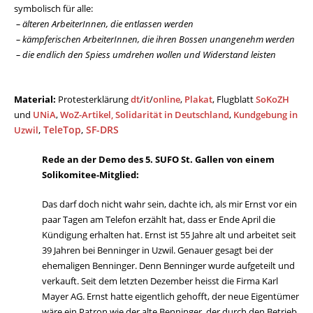
symbolisch für alle:
– älteren ArbeiterInnen, die entlassen werden
– kämpferischen ArbeiterInnen, die ihren Bossen unangenehm werden
– die endlich den Spiess umdrehen wollen und Widerstand leisten
Material:
Protesterklärung
dt
/
it
/
online
,
Plakat
, Flugblatt
SoKoZH
und
UNiA
,
WoZ-Artikel,
Solidarität in Deutschland
,
Kundgebung in
,
TeleTop
,
SF-DRS
Uzwil
Rede an der Demo des 5. SUFO St. Gallen von einem
Solikomitee-Mitglied:
Das darf doch nicht wahr sein, dachte ich, als mir Ernst vor ein
paar Tagen am Telefon erzählt hat, dass er Ende April die
Kündigung erhalten hat. Ernst ist 55 Jahre alt und arbeitet seit
39 Jahren bei Benninger in Uzwil. Genauer gesagt bei der
ehemaligen Benninger. Denn Benninger wurde aufgeteilt und
verkauft. Seit dem letzten Dezember heisst die Firma Karl
Mayer AG. Ernst hatte eigentlich gehofft, der neue Eigentümer
wäre ein Patron wie der alte Benninger, der durch den Betrieb