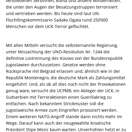
verbliebenen SerbInnen, Roma und andere Minderheiten,
die unter den Augen der Besatzungstruppen terrorisiert
und vertrieben werden. Bis heute sind laut UN-
Flüchtlingskommissarin Sadako Ogata rund 250’000
Menschen vor dem UCK-Terror geflüchtet.
Mit allen Mitteln versucht die selbsternannte Regierung,
unter Missachtung der UNO-Resolution Nr. 1244 die
definitive Lostrennung des Kosovo von der Bundesrepublik
Jugoslawien durchzusetzen. Gesetze werden ohne
Rücksprache mit Belgrad erlassen und, ähnlich wie in der
Republik Montenegro, die deutsche Mark als Zahlungsmittel
eingeführt. Und, als ob all dies noch nicht der Provokationen
genug wäre, versucht die UCPMB, ein Ableger der UCK, in
Südserbien mit Terroraktionen einen Guerillakrieg zu
entfachen. Nach bekanntem Strickmuster soll die
jugoslawische Armee zum Eingreifen provoziert werden.
Einem weiteren NATO-Angriff stände dann nichts mehr im
Wege. Darauf kann auch der neugewählte kroatische
Präsident Stipe Mesic kaum warten. Unverhohlen hetzt er zu