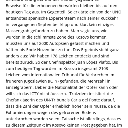
Beweise für die erhobenen Vorwürfen bleiben bis auf den
heutigen Tag aus. Im Gegenteil. So erklärte ein von der UNO
entsandtes spanische Expertenteam nach seiner Rückkehr
im vergangenen September klipp und klar, kein einziges
Massengrab gefunden zu haben. Man sagte uns, wir
würden in die schlimmste Zone des Kosovo kommen,
müssten uns auf 2000 Autopsien gefasst machen und
hätten bis Ende November zu tun. Das Ergebnis sieht ganz
anders aus: Wir haben 178 Leichen entdeckt und sind
bereits zurück. So der Chefinspektor Juan López Plafox. Bis
zum heutigen Tag wurden im Kosovo insgesamt 2108
Leichen vom Internationalen Tribunal für Verbrechen im
früheren Jugoslawien (ICTY) gefunden, die Mehrzahl in
Einzelgräbern. Ueber die Nationalität der Opfer kann oder
will sich das ICTY nicht äussern. Trotzdem insistiert die
Chefanklägerin des UN-Tribunals Carla del Ponte darauf,
dass die Zahl der Opfer erheblich höher sein müsse, da die
Exhumierungen wegen des gefrorenen Bodens
unterbrochen worden seien. Tatsache ist allerdings, dass es
zu diesem Zeitpunkt im Kosovo keinen Frost gegeben hat, im