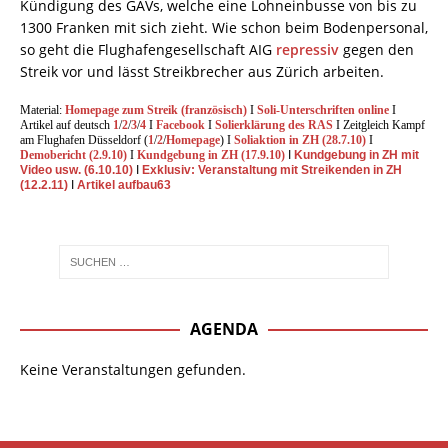
Kündigung des GAVs, welche eine Lohneinbusse von bis zu
1300 Franken mit sich zieht. Wie schon beim Bodenpersonal,
so geht die Flughafengesellschaft AIG
repressiv
gegen den
Streik vor und lässt Streikbrecher aus Zürich arbeiten.
Material:
Homepage zum Streik (französisch)
I
Soli-Unterschriften online
I
Artikel auf deutsch
1
/
2
/
3
/
4
I
Facebook
I
Solierklärung des RAS
I Zeitgleich Kampf
am Flughafen Düsseldorf (
1
/
2
/
Homepage
) I
Soliaktion in ZH (28.7.10)
I
Demobericht (2.9.10)
I
Kundgebung in ZH (17.9.10)
I
Kundgebung in ZH mit
Video usw. (6.10.10)
I
Exklusiv: Veranstaltung mit Streikenden in ZH
(12.2.11)
I
Artikel aufbau63
AGENDA
Keine Veranstaltungen gefunden.