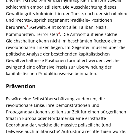
das des »Schwarzen Block« mythologisiert und zur Gewalt
schlechthin empor stilisiert. Die Ausschlachtung dieses
Gewaltbegriffs kulminiert in der These, nach der sich »linke«
und »rechte«, sprich sogenannt »radikale« Positionen
3
berühren.
»Gewalt« eint somit alle: Taliban, Nazis,
4
Kommunisten, Terroristen
. Die Antwort auf eine solche
Gleichschaltung kann nicht im beschämten Rückzug einer
revolutionären Linken liegen. Im Gegenteil müssen über die
politische Analyse der bestehenden kapitalistischen
Gewaltverhältnisse Positionen formuliert werden, welche
zwingend eine offensive Praxis zur Überwindung der
kapitalistischen Produktionsweise beinhalten.
Prävention
Es wäre eine Selbstüberschätzung zu denken, die
revolutionäre Linke, ihre Demonstrationen und
Propagandaaktionen stellten zur Zeit für einen bürgerlichen
Staat in Europa oder Nordamerika eine ernsthafte
Bedrohung dar, welche die massive polizeiliche (und
teilweise auch militärische) Aufrüstung rechtfertigen würde.