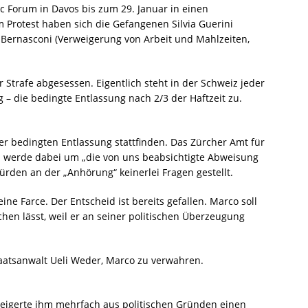
c Forum in Davos bis zum 29. Januar in einen
m Protest haben sich die Gefangenen Silvia Guerini
“ Bernasconi (Verweigerung von Arbeit und Mahlzeiten,
 Strafe abgesessen. Eigentlich steht in der Schweiz jeder
– die bedingte Entlassung nach 2/3 der Haftzeit zu.
er bedingten Entlassung stattfinden. Das Zürcher Amt für
 es werde dabei um „die von uns beabsichtigte Abweisung
rden an der „Anhörung“ keinerlei Fragen gestellt.
ine Farce. Der Entscheid ist bereits gefallen. Marco soll
chen lässt, weil er an seiner politischen Überzeugung
taatsanwalt Ueli Weder, Marco zu verwahren.
weigerte ihm mehrfach aus politischen Gründen einen