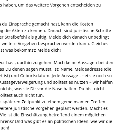
nfos haben, um das weitere Vorgehen entscheiden zu
em du Einsprache gemacht hast, kann die Kosten
ug die Akten zu kennen. Danach sind juristische Schritte
der Strafbefehl als gültig. Melde dich danach unbedingt
as weitere Vorgehen besprochen werden kann. Gleiches
nst was bekommst: Melde dich!
 vor hast, dorthin zu gehen: Mach keine Aussagen bei den
 was Du denen sagen musst, ist: Name, Meldeadresse (die
 ist) und Geburtsdatum. Jede Aussage – sei sie noch so
 Aussageverweigerung und solltest es nutzen – wir helfen
nichts, was sie Dir vor die Nase halten. Du bist nicht
olltest auch nicht tun.
nem späteren Zeitpunkt zu einem gemeinsamen Treffen
weitere juristische Vorgehen geplant werden. Macht es
 Wie ist die Einschätzung betreffend einem möglichen
hrens? Und was gibt es an politischen Ideen, wie wir die
euch!