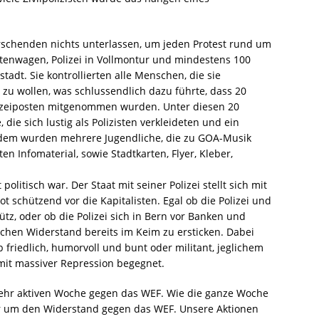
rschenden nichts unterlassen, um jeden Protest rund um
enwagen, Polizei in Vollmontur und mindestens 100
tadt. Sie kontrollierten alle Menschen, die sie
zu wollen, was schlussendlich dazu führte, dass 20
izeiposten mitgenommen wurden. Unter diesen 20
ie sich lustig als Polizisten verkleideten und ein
rdem wurden mehrere Jugendliche, die zu GOA-Musik
 Infomaterial, sowie Stadtkarten, Flyer, Kleber,
 politisch war. Der Staat mit seiner Polizei stellt sich mit
schützend vor die Kapitalisten. Egal ob die Polizei und
z, oder ob die Polizei sich in Bern vor Banken und
lichen Widerstand bereits im Keim zu ersticken. Dabei
b friedlich, humorvoll und bunt oder militant, jeglichem
it massiver Repression begegnet.
sehr aktiven Woche gegen das WEF. Wie die ganze Woche
nur um den Widerstand gegen das WEF. Unsere Aktionen