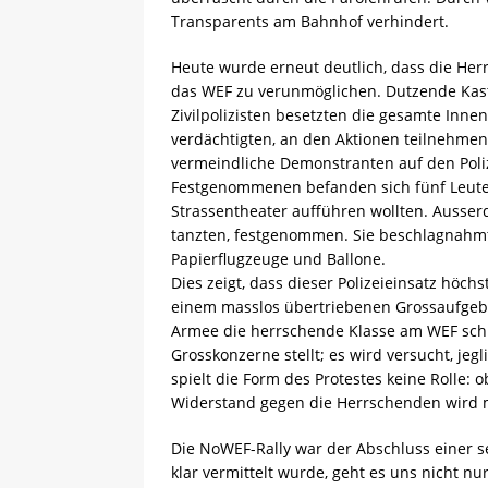
Transparents am Bahnhof verhindert.
Heute wurde erneut deutlich, dass die Her
das WEF zu verunmöglichen. Dutzende Kast
Zivilpolizisten besetzten die gesamte Innens
verdächtigten, an den Aktionen teilnehmen 
vermeindliche Demonstranten auf den Pol
Festgenommenen befanden sich fünf Leute, d
Strassentheater aufführen wollten. Ausse
tanzten, festgenommen. Sie beschlagnahmten
Papierflugzeuge und Ballone.
Dies zeigt, dass dieser Polizeieinsatz höchst
einem masslos übertriebenen Grossaufgebot 
Armee die herrschende Klasse am WEF schüt
Grosskonzerne stellt; es wird versucht, jeg
spielt die Form des Protestes keine Rolle: o
Widerstand gegen die Herrschenden wird m
Die NoWEF-Rally war der Abschluss einer 
klar vermittelt wurde, geht es uns nicht 