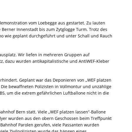
demonstration vom Loebegge aus gestartet. Zu lauten
e Berner Innenstadt bis zum Zytglogge Turm. Trotz des
mo wie geplant durchgeführt und unter Schall und Rauch
ausplatz. Wir liefen in mehreren Gruppen auf
z, dazu wurden antikapitalistische und AntiWEF-Kleber
verhindert. Geplant war das Deponieren von „WEF platzen
 Die bewaffneten Polizisten in Vollmontur und unzählige
 UBS, um die extrem gefährlichen Luftballone nicht in die
Bahnhof Bern statt. Viele „WEF platzen lassen“-Ballone
-Flyer wurden aus den obern Geschossen beim Treffpunkt
Bahnhof Parolen gerufen, viele Passanten wurden
iele Zivilpolizisten wurde das hängen eines