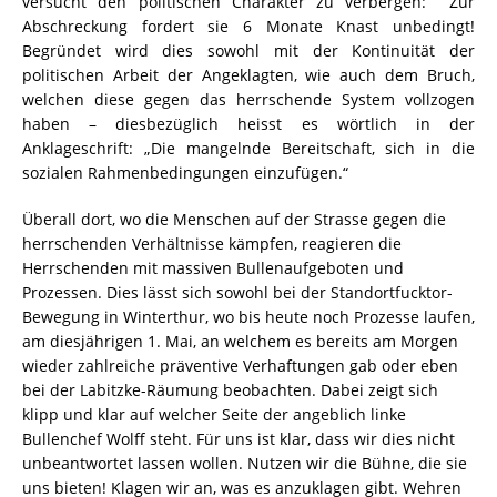
versucht den politischen Charakter zu verbergen: Zur
Abschreckung fordert sie 6 Monate Knast unbedingt!
Begründet wird dies sowohl mit der Kontinuität der
politischen Arbeit der Angeklagten, wie auch dem Bruch,
welchen diese gegen das herrschende System vollzogen
haben – diesbezüglich heisst es wörtlich in der
Anklageschrift: „Die mangelnde Bereitschaft, sich in die
sozialen Rahmenbedingungen einzufügen.“
Überall dort, wo die Menschen auf der Strasse gegen die
herrschenden Verhältnisse kämpfen, reagieren die
Herrschenden mit massiven Bullenaufgeboten und
Prozessen. Dies lässt sich sowohl bei der Standortfucktor-
Bewegung in Winterthur, wo bis heute noch Prozesse laufen,
am diesjährigen 1. Mai, an welchem es bereits am Morgen
wieder zahlreiche präventive Verhaftungen gab oder eben
bei der Labitzke-Räumung beobachten. Dabei zeigt sich
klipp und klar auf welcher Seite der angeblich linke
Bullenchef Wolff steht. Für uns ist klar, dass wir dies nicht
unbeantwortet lassen wollen. Nutzen wir die Bühne, die sie
uns bieten! Klagen wir an, was es anzuklagen gibt. Wehren