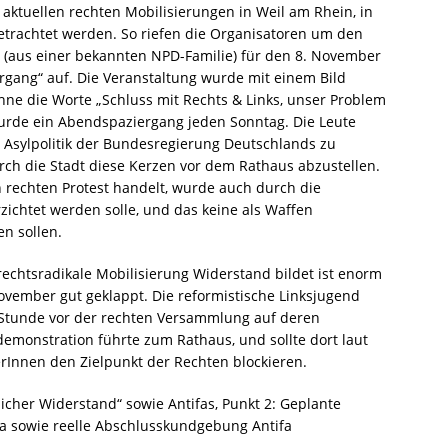
aktuellen rechten Mobilisierungen in Weil am Rhein, in
etrachtet werden. So riefen die Organisatoren um den
(aus einer bekannten NPD-Familie) für den 8. November
gang“ auf. Die Veranstaltung wurde mit einem Bild
ne die Worte „Schluss mit Rechts & Links, unser Problem
wurde ein Abendspaziergang jeden Sonntag. Die Leute
 Asylpolitik der Bundesregierung Deutschlands zu
h die Stadt diese Kerzen vor dem Rathaus abzustellen.
h rechten Protest handelt, wurde auch durch die
rzichtet werden solle, und das keine als Waffen
n sollen.
 rechtsradikale Mobilisierung Widerstand bildet ist enorm
vember gut geklappt. Die reformistische Linksjugend
e Stunde vor der rechten Versammlung auf deren
demonstration führte zum Rathaus, und sollte dort laut
rInnen den Zielpunkt der Rechten blockieren.
cher Widerstand“ sowie Antifas, Punkt 2: Geplante
 sowie reelle Abschlusskundgebung Antifa