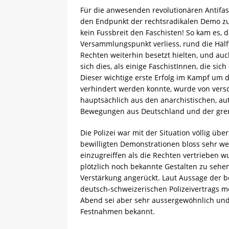
Für die anwesenden revolutionären Antifasch
den Endpunkt der rechtsradikalen Demo zu
kein Fussbreit den Faschisten! So kam es, d
Versammlungspunkt verliess, rund die Häl
Rechten weiterhin besetzt hielten, und auc
sich dies, als einige FaschistInnen, die sic
Dieser wichtige erste Erfolg im Kampf um d
verhindert werden konnte, wurde von versc
hauptsächlich aus den anarchistischen, a
Bewegungen aus Deutschland und der gre
Die Polizei war mit der Situation völlig 
bewilligten Demonstrationen bloss sehr wen
einzugreiffen als die Rechten vertrieben 
plötzlich noch bekannte Gestalten zu sehen
Verstärkung angerückt. Laut Aussage der b
deutsch-schweizerischen Polizeivertrags mög
Abend sei aber sehr aussergewöhnlich und
Festnahmen bekannt.