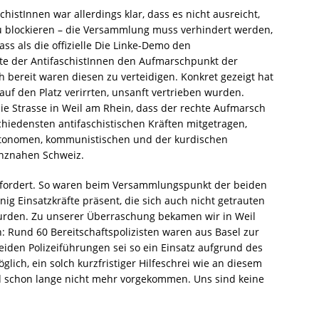
istInnen war allerdings klar, dass es nicht ausreicht,
 blockieren – die Versammlung muss verhindert werden,
ass als die offizielle Die Linke-Demo den
fte der AntifaschistInnen den Aufmarschpunkt der
h bereit waren diesen zu verteidigen. Konkret gezeigt hat
h auf den Platz verirrten, unsanft vertrieben wurden.
ie Strasse in Weil am Rhein, dass der rechte Aufmarsch
hiedensten antifaschistischen Kräften mitgetragen,
utonomen, kommunistischen und der kurdischen
nznahen Schweiz.
überfordert. So waren beim Versammlungspunkt der beiden
ig Einsatzkräfte präsent, die sich auch nicht getrauten
wurden. Zu unserer Überraschung bekamen wir in Weil
: Rund 60 Bereitschaftspolizisten waren aus Basel zur
eiden Polizeiführungen sei so ein Einsatz aufgrund des
lich, ein solch kurzfristiger Hilfeschrei wie an diesem
 schon lange nicht mehr vorgekommen. Uns sind keine