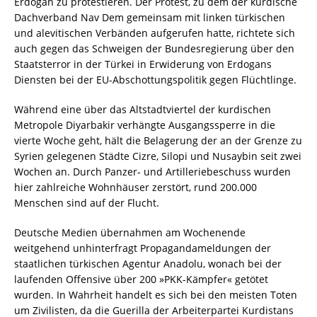
Erdogan zu protestieren. Der Protest, zu dem der kurdische
Dachverband Nav Dem gemeinsam mit linken türkischen
und alevitischen Verbänden aufgerufen hatte, richtete sich
auch gegen das Schweigen der Bundesregierung über den
Staatsterror in der Türkei in Erwiderung von Erdogans
Diensten bei der EU-Abschottungspolitik gegen Flüchtlinge.
Während eine über das Altstadtviertel der kurdischen
Metropole Diyarbakir verhängte Ausgangssperre in die
vierte Woche geht, hält die Belagerung der an der Grenze zu
Syrien gelegenen Städte Cizre, Silopi und Nusaybin seit zwei
Wochen an. Durch Panzer- und Artilleriebeschuss wurden
hier zahlreiche Wohnhäuser zerstört, rund 200.000
Menschen sind auf der Flucht.
Deutsche Medien übernahmen am Wochenende
weitgehend unhinterfragt Propagandameldungen der
staatlichen türkischen Agentur Anadolu, wonach bei der
laufenden Offensive über 200 »PKK-Kämpfer« getötet
wurden. In Wahrheit handelt es sich bei den meisten Toten
um Zivilisten, da die Guerilla der Arbeiterpartei Kurdistans