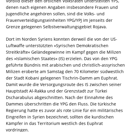
Vorbild dieser den örtlichen Volksräten unterstellten YPS,
denen nach eigenen Angaben insbesondere Frauen und
Jugendliche angehören sollen, sind die Volks- und
Frauenverteidigungseinheiten YPG/YPJ im jenseits der
Grenze gelegenen Selbstverwaltungsgebiet Rojava.
Dort im Norden Syriens konnten derweil die von der US-
Luftwaffe unterstützten »Syrischen Demokratischen
Streitkräfte« Geländegewinne im Kampf gegen die Milizen
des »Islamischen Staates« (IS) erzielen. Das von den YPG
geführte Bündnis mit arabischen und christlich-assyrischen
Milizen eroberte am Samstag den 70 Kilometer südwestlich
der Stadt Kobani gelegenen Tischrin-Damm am Euphrat.
Damit wurde die Versorgungsroute des IS zwischen seiner
Hauptstadt Al-Rakka und der Grenzstadt zur Türkei
Dscharabulus abgeschnitten. Nach der Einnahme des
Dammes überschritten die YPG den Fluss. Die türkische
Regierung hatte es zuvor als rote Linie für ein militärisches
Eingreifen in Syrien bezeichnet, sollten die kurdischen
Kämpfer in das Territorium westlich des Euphrat
vordringen.