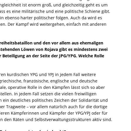
gleichheit ist enorm groß, und gleichzeitig geht es um
ass es eine militärische und eine politische Schiene gibt.
n ebenso harter politischer folgen. Auch da wird es
gen. Der Kampf wird weitergehen, einfach mit anderen
reiheitsbataillon und den vor allem aus ehemaligen
stehenden Löwen von Rojava gibt es mindestens zwei
 Beteiligung an der Seite der JPG/YPG. Welche Rolle
ren kurdischen YPG und YPJ in jedem Fall weitere
 griechische, französische, englische und deutsche
le, operative Rolle in den Kämpfen lässt sich so aber
ellen. In jedem Fall setzen die vielen freiwilligen
n ein deutliches politisches Zeichen der Solidarität und
Tragweite – vor allem natürlich auch für die dortige
nderen Kämpferinnen und Kämpfer der YPG/YPJ oder für
e in den Räten und Selbstverwaltungsstrukturen aktiv sind.