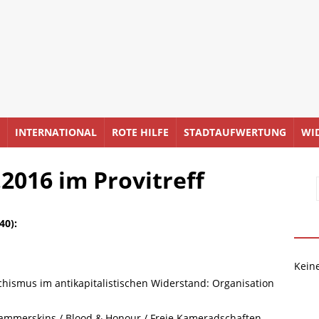
INTERNATIONAL
ROTE HILFE
STADTAUFWERTUNG
WI
2016 im Provitreff
240)
:
Kein
hismus im antikapitalistischen Widerstand: Organisation
merskins / Blood & Honour / Freie Kameradschaften