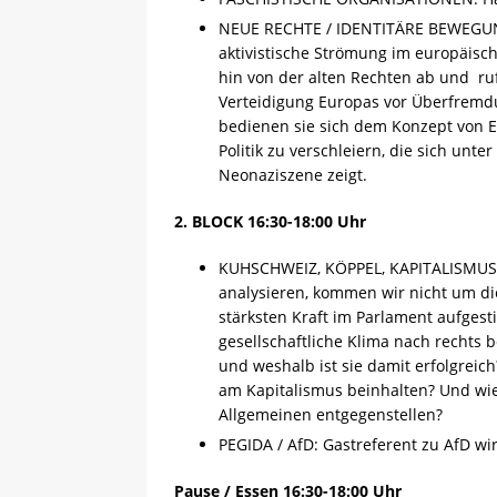
NEUE RECHTE / IDENTITÄRE BEWEGUNG: 
aktivistische Strömung im europäisc
hin von der alten Rechten ab und ru
Verteidigung Europas vor Überfremd
bedienen sie sich dem Konzept von E
Politik zu verschleiern, die sich unt
Neonaziszene zeigt.
2. BLOCK 16:30-18:00 Uhr
KUHSCHWEIZ, KÖPPEL, KAPITALISMUS: 
analysieren, kommen wir nicht um die
stärksten Kraft im Parlament aufgest
gesellschaftliche Klima nach rechts 
und weshalb ist sie damit erfolgreic
am Kapitalismus beinhalten? Und wi
Allgemeinen entgegenstellen?
PEGIDA / AfD: Gastreferent zu AfD w
Pause / Essen 16:30-18:00 Uhr