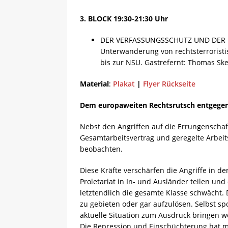
3. BLOCK 19:30-21:30 Uhr
DER VERFASSUNGSSCHUTZ UND DER NSU
Unterwanderung von rechtsterrorist
bis zur NSU. Gastrefernt: Thomas Ske
Material
:
Plakat
|
Flyer Rückseite
Dem europaweiten Rechtsrutsch entgegen
Nebst den Angriffen auf die Errungenschaf
Gesamtarbeitsvertrag und geregelte Arbeits
beobachten.
Diese Kräfte verschärfen die Angriffe in d
Proletariat in In- und Ausländer teilen und
letztendlich die gesamte Klasse schwächt.
zu gebieten oder gar aufzulösen. Selbst 
aktuelle Situation zum Ausdruck bringen w
Die Repression und Einschüchterung hat mi