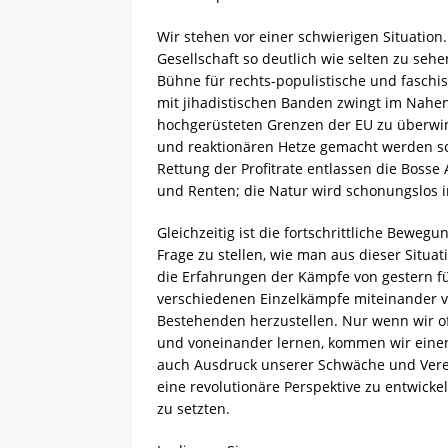
Wir stehen vor einer schwierigen Situation.
Gesellschaft so deutlich wie selten zu sehen
Bühne für rechts-populistische und faschist
mit jihadistischen Banden zwingt im Nahen
hochgerüsteten Grenzen der EU zu überwind
und reaktionären Hetze gemacht werden sol
Rettung der Profitrate entlassen die Bosse
und Renten; die Natur wird schonungslos 
Gleichzeitig ist die fortschrittliche Bewegu
Frage zu stellen, wie man aus dieser Situ
die Erfahrungen der Kämpfe von gestern f
verschiedenen Einzelkämpfe miteinander ve
Bestehenden herzustellen. Nur wenn wir o
und voneinander lernen, kommen wir einen 
auch Ausdruck unserer Schwäche und Vere
eine revolutionäre Perspektive zu entwicke
zu setzten.