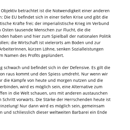
 Objektiv betrachtet ist die Notwendigkeit einer anderen
: Die EU befindet sich in einer tiefen Krise und gibt die
ische Kräfte frei; der imperialistische Krieg im Verbund
 Osten tausende Menschen zur Flucht, die die
en haben und hier zum Spielball der nationalen Politik
len; die Wirtschaft ist vielerorts am Boden und zur
 ArbeiterInnen, kürzen Löhne, senken Sozialleistungen
im Namen des Profits geplündert.
ng schwach und befindet sich in der Defensive. Es gilt die
ation raus kommt und den Spiess umdreht. Nur wenn wir
ür die Kämpfe von heute und morgen nutzen und die
rbinden, wird es möglich sein, eine Alternative zum
ffen in die Welt schauen, uns mit anderen austauschen
Schritt vorwärts. Die Stärke der Herrschenden heute ist
inzelung! Nur dann wird es möglich sein, gemeinsam
ln und schliesslich dieser weltweiten Barbarei ein Ende