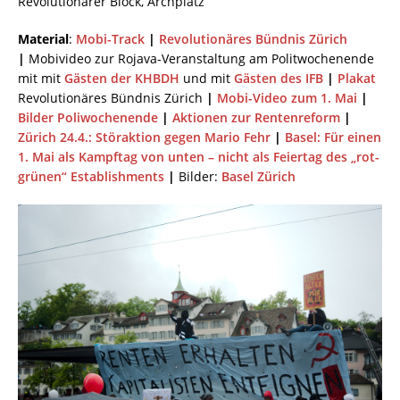
Revolutionärer Block, Archplatz
Material
:
Mobi-Track
|
Revolutionäres Bündnis Zürich
|
Mobivideo zur Rojava-Veranstaltung am Politwochenende
mit mit
Gästen der KHBDH
und mit
Gästen des IFB
|
Plakat
Revolutionäres Bündnis Zürich
|
Mobi-Video zum 1. Mai
|
Bilder Poliwochenende
|
Aktionen zur Rentenreform
|
Zürich 24.4.: Störaktion gegen Mario Fehr
|
Basel: Für einen
1. Mai als Kampftag von unten – nicht als Feiertag des „rot-
grünen“ Establishments
|
Bilder:
Basel
Zürich