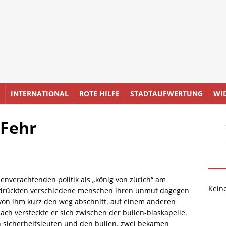
INTERNATIONAL
ROTE HILFE
STADTAUFWERTUNG
WI
 Fehr
enverachtenden politik als „könig von zürich“ am
Kein
e,drückten verschiedene menschen ihren unmut dagegen
avon ihm kurz den weg abschnitt. auf einem anderen
ach versteckte er sich zwischen der bullen-blaskapelle.
n sicherheitsleuten und den bullen. zwei bekamen