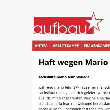
ANTIFA
ARBEITSKAMPF
FRAUENKAMPF
Haft wegen Mario
sächsilütä-mario fehr blokade
während mario fehr (SP) mit seiner mensch
sächsilütä umzug in zürich gefeiert wurd
aus. zb. mit transparenten, welche eine d
stand : „mario fear, not welcome here“. dan
dabei wurden 3 personen festgehalten, vo