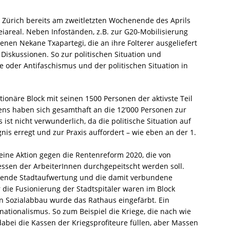
 Zürich bereits am zweitletzten Wochenende des Aprils
areal. Neben Infoständen, z.B. zur G20-Mobilisierung
nen Nekane Txapartegi, die an ihre Folterer ausgeliefert
 Diskussionen. So zur politischen Situation und
ie oder Antifaschismus und der politischen Situation in
ionäre Block mit seinen 1500 Personen der aktivste Teil
ens haben sich gesamthaft an die 12’000 Personen zur
st nicht verwunderlich, da die politische Situation auf
nis erregt und zur Praxis auffordert – wie eben an der 1.
eine Aktion gegen die Rentenreform 2020, die von
essen der ArbeiterInnen durchgepeitscht werden soll.
itende Stadtaufwertung und die damit verbundene
r die Fusionierung der Stadtspitäler waren im Block
en Sozialabbau wurde das Rathaus eingefärbt. Ein
nationalismus. So zum Beispiel die Kriege, die nach wie
abei die Kassen der Kriegsprofiteure füllen, aber Massen