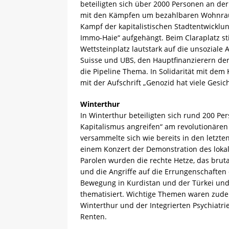
beteiligten sich über 2000 Personen an der
mit den Kämpfen um bezahlbaren Wohnraum 
Kampf der kapitalistischen Stadtentwicklun
Immo-Haie“ aufgehängt. Beim Claraplatz st
Wettsteinplatz lautstark auf die unsozial
Suisse und UBS, den Hauptfinanzierern der
die Pipeline Thema. In Solidarität mit de
mit der Aufschrift „Genozid hat viele Gesic
Winterthur
In Winterthur beteiligten sich rund 200 Pe
Kapitalismus angreifen“ am revolutionäre
versammelte sich wie bereits in den letzt
einem Konzert der Demonstration des loka
Parolen wurden die rechte Hetze, das bruta
und die Angriffe auf die Errungenschaften
Bewegung in Kurdistan und der Türkei und 
thematisiert. Wichtige Themen waren zude
Winterthur und der Integrierten Psychiatri
Renten.