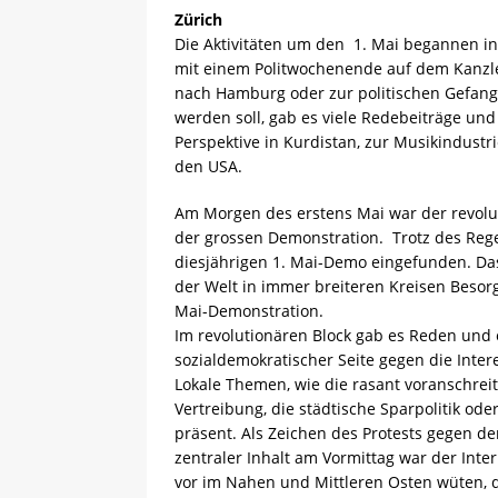
Zürich
Die Aktivitäten um den 1. Mai begannen in
mit einem Politwochenende auf dem Kanzlei
nach Hamburg oder zur politischen Gefange
werden soll, gab es viele Redebeiträge und
Perspektive in Kurdistan, zur Musikindustr
den USA.
Am Morgen des erstens Mai war der revolut
der grossen Demonstration. Trotz des Reg
diesjährigen 1. Mai-Demo eingefunden. Das i
der Welt in immer breiteren Kreisen Besorg
Mai-Demonstration.
Im revolutionären Block gab es Reden und 
sozialdemokratischer Seite gegen die Inter
Lokale Themen, wie die rasant voranschre
Vertreibung, die städtische Sparpolitik ode
präsent. Als Zeichen des Protests gegen d
zentraler Inhalt am Vormittag war der Inter
vor im Nahen und Mittleren Osten wüten, d