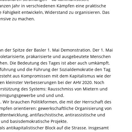
anzen Jahr in verschiedenen Kämpfen eine praktische
ie Fähigkeit entwickeln, Widerstand zu organisieren. Das
fensive zu machen.
an der Spitze der Basler 1. Mai Demonstration. Der 1. Mai
roletarisierte, präkarisierte und ausgebeutete Menschen
gehen. Die Bedeutung des Tages ist aber auch umkämpft.
sführung und die Führung der Sozialdemokratie den Tag
 besteht aus Kompromissen mit dem Kapitalismus wie der
en kleinster Verbesserungen bei der AHV 2020. Noch
terstützung des Systems: Rausschmiss von Mietern und
m Reinigungsgewerbe und und und.
en. Wir brauchen Politikformen, die mit der Herrschaft des
mpfen orientieren: gewerkschaftliche Organisierung von
dtentwicklung, antifaschistische, antirassistische und
e und basisdemokratische Projekte.
s antikapitalistischer Block auf die Strasse. Insgesamt