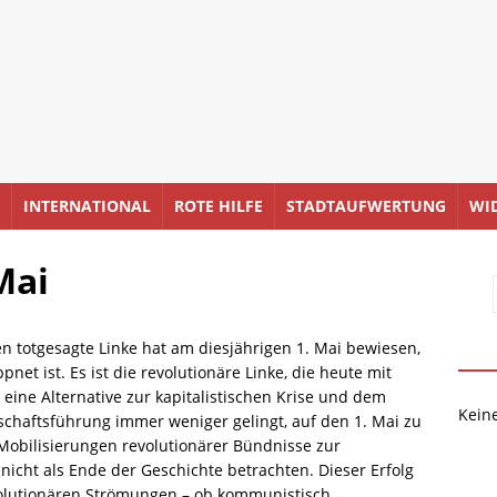
INTERNATIONAL
ROTE HILFE
STADTAUFWERTUNG
WI
Mai
n totgesagte Linke hat am diesjährigen 1. Mai bewiesen,
t ist. Es ist die revolutionäre Linke, die heute mit
s eine Alternative zur kapitalistischen Krise und dem
Kein
chaftsführung immer weniger gelingt, auf den 1. Mai zu
 Mobilisierungen revolutionärer Bündnisse zur
 nicht als Ende der Geschichte betrachten. Dieser Erfolg
volutionären Strömungen – ob kommunistisch,