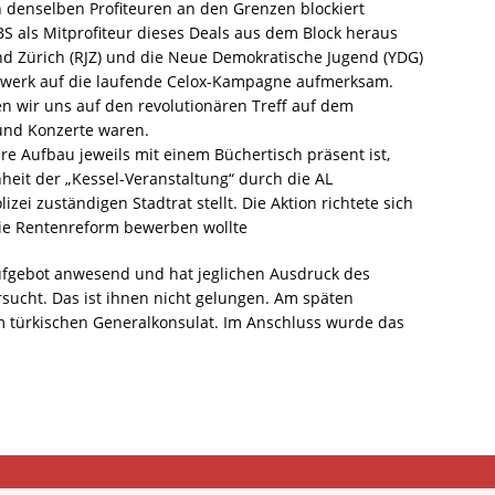
n denselben Profiteuren an den Grenzen blockiert
S als Mitprofiteur dieses Deals aus dem Block heraus
nd Zürich (RJZ) und die Neue Demokratische Jugend (YDG)
werk auf die laufende Celox-Kampagne aufmerksam.
n wir uns auf den revolutionären Treff auf dem
 und Konzerte waren.
e Aufbau jeweils mit einem Büchertisch präsent ist,
nheit der „Kessel-Veranstaltung“ durch die AL
izei zuständigen Stadtrat stellt. Die Aktion richtete sich
die Rentenreform bewerben wollte
aufgebot anwesend und hat jeglichen Ausdruck des
sucht. Das ist ihnen nicht gelungen. Am späten
 türkischen Generalkonsulat. Im Anschluss wurde das