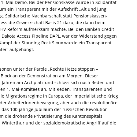
 1. Mai Demo. Bei der Pensionskasse wurde in Solidarität
ein Transparent mit der Aufschrift „Alt und jung:
g. Solidarische Nachbarschaft statt Pensionskassen-
iess die Gewerkschaft Basis 21 dazu, die dann beim
e AHV-Reform aufmerksam machte. Bei den Banken Credit
 Dakota Access Pipeline DAPL, war der Widerstand gegen
m Kampf der Standing Rock Sioux wurde ein Transparent
hter“ aufgehängt.
rsonen unter der Parole „Rechte Hetze stoppen –
n Block an der Demonstration am Morgen. Dieser
en Jahren am Archplatz und schloss sich nach Reden und
len 1. Mai-Komitees an. Mit Reden, Transparenten und
le Migrationsregime in Europa, der imperialistische Krieg
 der ArbeiterInnenbewegung, aber auch die revolutionäre
das 100-jährige Jubiläum der russischen Revolution
m die drohende Privatisierung des Kantonsspitals
e Winterthur und der sozialdemokratische Angriff auf die