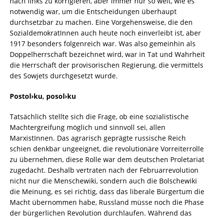
nach links zu korrigieren, aber immer nur so weit, wie es
notwendig war, um die Entscheidungen überhaupt
durchsetzbar zu machen. Eine Vorgehensweise, die den
SozialdemokratInnen auch heute noch einverleibt ist, aber
1917 besonders folgenreich war. Was also gemeinhin als
Doppelherrschaft bezeichnet wird, war in Tat und Wahrheit
die Herrschaft der provisorischen Regierung, die vermittels
des Sowjets durchgesetzt wurde.
Postol›ku, posol›ku
Tatsächlich stellte sich die Frage, ob eine sozialistische
Machtergreifung möglich und sinnvoll sei, allen
MarxistInnen. Das agrarisch geprägte russische Reich
schien denkbar ungeeignet, die revolutionäre Vorreiterrolle
zu übernehmen, diese Rolle war dem deutschen Proletariat
zugedacht. Deshalb vertraten nach der Februarrevolution
nicht nur die Menschewiki, sondern auch die Bolschewiki
die Meinung, es sei richtig, dass das liberale Bürgertum die
Macht übernommen habe, Russland müsse noch die Phase
der bürgerlichen Revolution durchlaufen. Während das