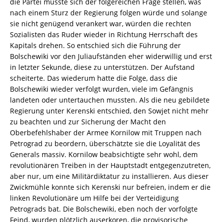
die Partei musste sich der folgereichen Frage stellen, was
nach einem Sturz der Regierung folgen würde und solange
sie nicht genügend verankert war, würden die rechten
Sozialisten das Ruder wieder in Richtung Herrschaft des
Kapitals drehen. So entschied sich die Führung der
Bolschewiki vor den Juliaufständen eher widerwillig und erst
in letzter Sekunde, diese zu unterstützen. Der Aufstand
scheiterte. Das wiederum hatte die Folge, dass die
Bolschewiki wieder verfolgt wurden, viele im Gefängnis
landeten oder untertauchen mussten. Als die neu gebildete
Regierung unter Kerenski entschied, den Sowjet nicht mehr
zu beachten und zur Sicherung der Macht den
Oberbefehlshaber der Armee Kornilow mit Truppen nach
Petrograd zu beordern, überschätzte sie die Loyalität des
Generals massiv. Kornilow beabsichtigte sehr wohl, dem
revolutionären Treiben in der Hauptstadt entgegenzutreten,
aber nur, um eine Militärdiktatur zu installieren. Aus dieser
Zwickmühle konnte sich Kerenski nur befreien, indem er die
linken Revolutionäre um Hilfe bei der Verteidigung
Petrograds bat. Die Bolschewiki, eben noch der vorfolgte
Feind, wurden plötzlich auserkoren, die provisorische