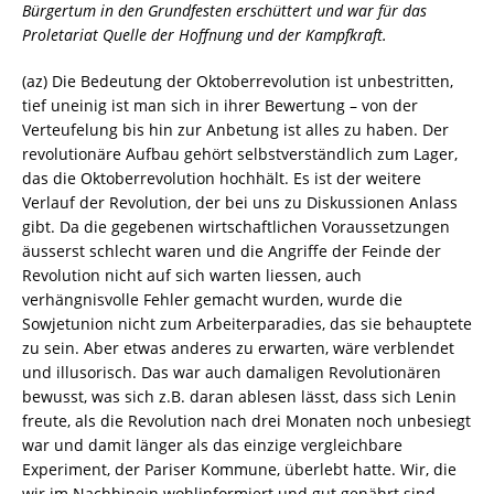
Bürgertum in den Grundfesten erschüttert und war für das
Proletariat Quelle der Hoffnung und der Kampfkraft.
(az) Die Bedeutung der Oktoberrevolution ist unbestritten,
tief uneinig ist man sich in ihrer Bewertung – von der
Verteufelung bis hin zur Anbetung ist alles zu haben. Der
revolutionäre Aufbau gehört selbstverständlich zum Lager,
das die Oktoberrevolution hochhält. Es ist der weitere
Verlauf der Revolution, der bei uns zu Diskussionen Anlass
gibt. Da die gegebenen wirtschaftlichen Voraussetzungen
äusserst schlecht waren und die Angriffe der Feinde der
Revolution nicht auf sich warten liessen, auch
verhängnisvolle Fehler gemacht wurden, wurde die
Sowjetunion nicht zum Arbeiterparadies, das sie behauptete
zu sein. Aber etwas anderes zu erwarten, wäre verblendet
und illusorisch. Das war auch damaligen Revolutionären
bewusst, was sich z.B. daran ablesen lässt, dass sich Lenin
freute, als die Revolution nach drei Monaten noch unbesiegt
war und damit länger als das einzige vergleichbare
Experiment, der Pariser Kommune, überlebt hatte. Wir, die
wir im Nachhinein wohlinformiert und gut genährt sind,