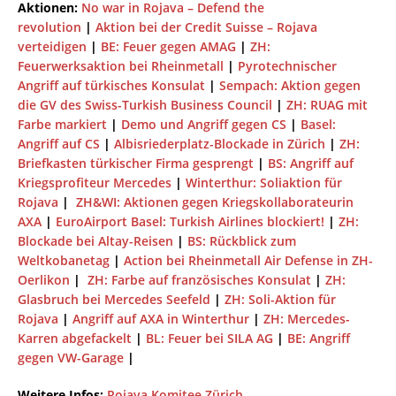
Aktionen:
No war in Rojava – Defend the
revolution
|
Aktion bei der Credit Suisse – Rojava
verteidigen
|
BE: Feuer gegen AMAG
|
ZH:
Feuerwerksaktion bei Rheinmetall
|
Pyrotechnischer
Angriff auf türkisches Konsulat
|
Sempach: Aktion gegen
die GV des Swiss-Turkish Business Council
|
ZH: RUAG mit
Farbe markiert
|
Demo und Angriff gegen CS
|
Basel:
Angriff auf CS
|
Albisriederplatz-Blockade in Zürich
|
ZH:
Briefkasten türkischer Firma gesprengt
|
BS: Angriff auf
Kriegsprofiteur Mercedes
|
Winterthur: Soliaktion für
Rojava
|
ZH&WI: Aktionen gegen Kriegskollaborateurin
AXA
|
EuroAirport Basel: Turkish Airlines blockiert!
|
ZH:
Blockade bei Altay-Reisen
|
BS: Rückblick zum
Weltkobanetag
|
Action bei Rheinmetall Air Defense in ZH-
Oerlikon
|
ZH: Farbe auf französisches Konsulat
|
ZH:
Glasbruch bei Mercedes Seefeld
|
ZH: Soli-Aktion für
Rojava
|
Angriff auf AXA in Winterthur
|
ZH: Mercedes-
Karren abgefackelt
|
BL: Feuer bei SILA AG
|
BE: Angriff
gegen VW-Garage
|
Weitere Infos:
Rojava Komitee Zürich