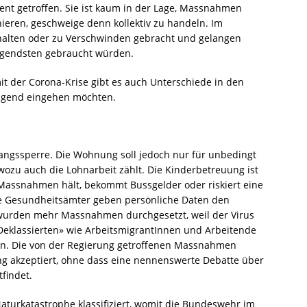
ent getroffen. Sie ist kaum in der Lage, Massnahmen
ieren, geschweige denn kollektiv zu handeln. Im
alten oder zu Verschwinden gebracht und gelangen
ingendsten gebraucht würden.
der Corona-Krise gibt es auch Unterschiede in den
olgend eingehen möchten.
gangssperre. Die Wohnung soll jedoch nur für unbedingt
wozu auch die Lohnarbeit zählt. Die Kinderbetreuung ist
e Massnahmen hält, bekommt Bussgelder oder riskiert eine
die Gesundheitsämter geben persönliche Daten den
wurden mehr Massnahmen durchgesetzt, weil der Virus
 «Deklassierten» wie ArbeitsmigrantInnen und Arbeitende
fen. Die von der Regierung getroffenen Massnahmen
g akzeptiert, ohne dass eine nennenswerte Debatte über
findet.
aturkatastrophe klassifiziert, womit die Bundeswehr im