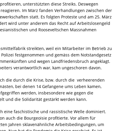
profitieren, unterstützten diese Streiks. Deswegen
 reagieren. Im März fanden Verhandlungen zwischen der
erkschaften statt. Es folgten Proteste und am 25. März
rdert wird unter anderem das Recht auf Arbeitslosengeld
eynesianistischen und Rooseveltschen Massnahmen
ittelfabrik streikten, weil ein Mitarbeiter im Betrieb zu
r Polizei festgenommen und gemäss dem Notstandgesetz
ammenkünften und wegen Landfriedensbruch angeklagt.
beiters verantwortlich war, kam ungeschoren davon.
ch die durch die Krise, bzw. durch die verheerenden
Knästen, bei denen 14 Gefangene ums Leben kamen,
fgegriffen werden, insbesondere wie gegen die
lt und die Solidarität gestärkt werden kann.
ch eine faschistische und rassistische Welle dominiert.
n auch die Bourgeoisie profitierte. Vor allem für
tzten Jahren sklavenähnliche Arbeitsbedingungen, um
n. Nun hat die Pandemie die Krise geschürt. Es ist