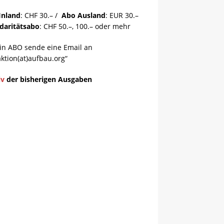
Inland
: CHF 30.– /
Abo Ausland
: EUR 30.–
idaritätsabo
: CHF 50.–, 100.– oder mehr
ein ABO sende eine Email an
ktion(at)aufbau.org“
iv
der bisherigen Ausgaben