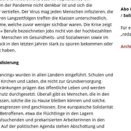
n der Pandemie nicht denkbar ist und sich die
Abo 
vertiefen. Der Virus mag jeden Menschen infiszieren, die
/
Sol
n Langzeitfolgen treffen die Klassen unterschiedlich.
me, welche zuvor weniger sichtbar waren. Die Krise zeigt
Für 
» Berufe bezeichneten Jobs nicht von der hochbezahlten
„reda
n Menschen im Gesundheits- und Sozialwesen sowie im
ruck in den letzten Jahren stark zu spüren bekommen oder
Arch
t haben.
alisierung
ancing» wurden in allen Ländern eingeführt. Schulen und
, Kirchen und Läden, die nicht zur Grundversorgung
hränkungen prägen das öffentliche Leben und werden
hutz durchgesetzt. Überall gibt es Menschen, die in den
sen, solche die zu Hause bleiben können und solche,
esgrenzen sind geschlossen. Eine europäische Solidarität
Betroffenen, etwa die Flüchtlinge in den Lagern
ylsuchenden und prekarisierten ArbeiterInnen in den
. Auf der politischen Agenda stehen Abschottung und