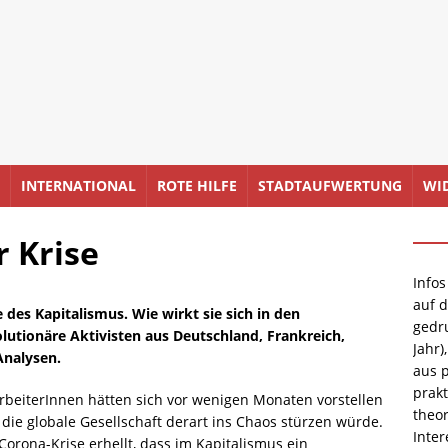
INTERNATIONAL
ROTE HILFE
STADTAUFWERTUNG
WI
r Krise
Infos
auf 
 des Kapitalismus. Wie wirkt sie sich in den
gedr
utionäre Aktivisten aus Deutschland, Frankreich,
Jahr)
 Analysen.
aus p
prakt
ArbeiterInnen hätten sich vor wenigen Monaten vorstellen
theor
 die globale Gesellschaft derart ins Chaos stürzen würde.
Inter
orona-Krise erhellt, dass im Kapitalismus ein