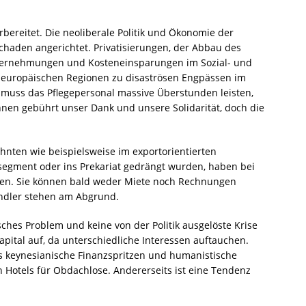
rbereitet. Die neoliberale Politik und Ökonomie der
haden angerichtet. Privatisierungen, der Abbau des
nternehmungen und Kosteneinsparungen im Sozial- und
 europäischen Regionen zu disaströsen Engpässen im
uss das Pflegepersonal massive Überstunden leisten,
hnen gebührt unser Dank und unsere Solidarität, doch die
ehnten wie beispielsweise im exportorientierten
egment oder ins Prekariat gedrängt wurden, haben bei
ven. Sie können bald weder Miete noch Rechnungen
ndler stehen am Abgrund.
ches Problem und keine von der Politik ausgelöste Krise
apital auf, da unterschiedliche Interessen auftauchen.
s keynesianische Finanzspritzen und humanistische
n Hotels für Obdachlose. Andererseits ist eine Tendenz