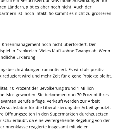
überall ein Besuchsverbot, was fatale Auswirkungen für
ren Ländern, gibt es aber noch nicht. Auch der
artnern ist noch intakt. So kommt es nicht zu grösseren
as Krisenmanagement noch nicht überfordert. Der
ispiel in Frankreich. Vieles läuft «ohne Zwang» ab. Wenn
ndliche Erklärung.
gsbeschränkungen romantisiert. Es wird als positiv
eduziert wird und mehr Zeit für eigene Projekte bleibt.
ität. 10 Prozent der Bevölkerung (rund 1 Million
beitslos geworden. Sie bekommen nun 70 Prozent ihres
levanten Berufe (Pflege, Verkauf) werden zur Arbeit
Versuchslabor für die Liberalisierung der Arbeit genutzt.
ere Öffnungszeiten in den Supermärkten durchzusetzen.
risch» erlaubt, da eine weitergehende Regelung von der
erInnenklasse reagierte insgesamt mit vielen