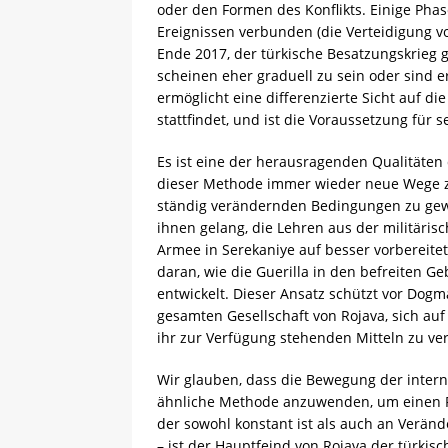
oder den Formen des Konflikts. Einige Pha
Ereignissen verbunden (die Verteidigung v
Ende 2017, der türkische Besatzungskrieg 
scheinen eher graduell zu sein oder sind 
ermöglicht eine differenzierte Sicht auf 
stattfindet, und ist die Voraussetzung für s
Es ist eine der herausragenden Qualitäten
dieser Methode immer wieder neue Wege zu
ständig verändernden Bedingungen zu gewäh
ihnen gelang, die Lehren aus der militärisc
Armee in Serekaniye auf besser vorbereite
daran, wie die Guerilla in den befreiten G
entwickelt. Dieser Ansatz schützt vor Dogm
gesamten Gesellschaft von Rojava, sich auf
ihr zur Verfügung stehenden Mitteln zu ver
Wir glauben, dass die Bewegung der interna
ähnliche Methode anzuwenden, um einen Fad
der sowohl konstant ist als auch an Verä
– ist der Hauptfeind von Rojava der türkis