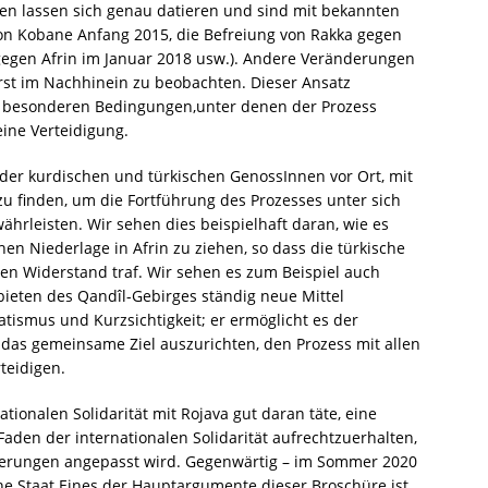
sen lassen sich genau datieren und sind mit bekannten
on Kobane Anfang 2015, die Befreiung von Rakka gegen
gegen Afrin im Januar 2018 usw.). Andere Veränderungen
erst im Nachhinein zu beobachten. Dieser Ansatz
die besonderen Bedingungen,unter denen der Prozess
eine Verteidigung.
 der kurdischen und türkischen GenossInnen vor Ort, mit
 finden, um die Fortführung des Prozesses unter sich
rleisten. Wir sehen dies beispielhaft daran, wie es
hen Niederlage in Afrin zu ziehen, so dass die türkische
ten Widerstand traf. Wir sehen es zum Beispiel auch
ebieten des Qandîl-Gebirges ständig neue Mittel
atismus und Kurzsichtigkeit; er ermöglicht es der
 das gemeinsame Ziel auszurichten, den Prozess mit allen
teidigen.
tionalen Solidarität mit Rojava gut daran täte, eine
en der internationalen Solidarität aufrechtzuerhalten,
nderungen angepasst wird. Gegenwärtig – im Sommer 2020
che Staat.Eines der Hauptargumente dieser Broschüre ist,