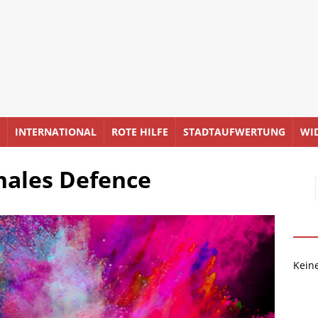
INTERNATIONAL
ROTE HILFE
STADTAUFWERTUNG
WI
hales Defence
Kein