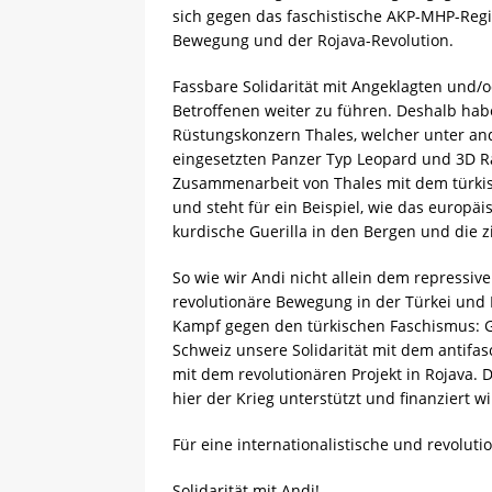
sich gegen das faschistische AKP-MHP-Regim
Bewegung und der Rojava-Revolution.
Fassbare Solidarität mit Angeklagten und/
Betroffenen weiter zu führen. Deshalb habe
Rüstungskonzern Thales, welcher unter an
eingesetzten Panzer Typ Leopard und 3D Ra
Zusammenarbeit von Thales mit dem türkisc
und steht für ein Beispiel, wie das europäi
kurdische Guerilla in den Bergen und die zi
So wie wir Andi nicht allein dem repressiv
revolutionäre Bewegung in der Türkei und K
Kampf gegen den türkischen Faschismus: Ge
Schweiz unsere Solidarität mit dem antif
mit dem revolutionären Projekt in Rojava. 
hier der Krieg unterstützt und finanziert wi
Für eine internationalistische und revolut
Solidarität mit Andi!