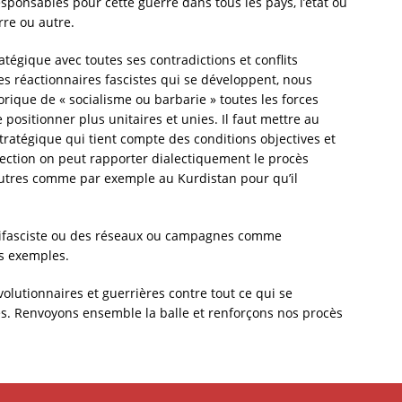
responsables pour cette guerre dans tous les pays, l’état ou
rre ou autre.
tégique avec toutes ses contradictions et conflits
es réactionnaires fascistes qui se développent, nous
rique de « socialisme ou barbarie » toutes les forces
positionner plus unitaires et unies. Il faut mettre au
stratégique qui tient compte des conditions objectives et
ection on peut rapporter dialectiquement le procès
autres comme par exemple au Kurdistan pour qu’il
antifasciste ou des réseaux ou campagnes comme
es exemples.
volutionnaires et guerrières contre tout ce qui se
es. Renvoyons ensemble la balle et renforçons nos procès