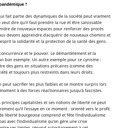
e pandémique ?
 qui fait partie des dynamiques de la société peut vraiment
eut dire qu’il faut prendre la rue et être saisissable
Prendre de nouveaux espaces pour renforcer des procès
, nous devons apprendre d’acquérir de nouveaux chemins et
sprit la solidarité et la protection de la santé des gens.
a concurrence et le pouvoir. Le démantèlement et la
t un bon exemple. Un autre exemple pour ce cynisme :
’autre des gens en situations précaires (comme des
iété et toujours plus restreints dans leurs droits.
peut sacrifier les plus faibles et se montre surpris lors
u moment à des forces réactionnaires jusqu’à fascistes.
principes capitalistes et ses notions de liberté ne peut
ement qu’il l’essaye en ce moment : orienté vers le profit,
n de liberté bourgeoise comprend et fête l’individualisme
pas avec l’individualisme qu’on gère une crise
ntre ses limites, répond autoritairement à cet