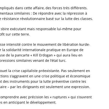
mpliqués dans cette affaire, des forces très différents.
mentaux similaires : De répondre avec la répression à
 résistance révolutionnaire basé sur la lutte des classes.
nt sbire exécutant mais responsable lui-même pour
it sur cette terre.
asse intensité contre le mouvement de libération kurde-
r la solidarité internationale pratique en Europe de
ause de la pancarte « Kill Erdogan » qui aura lieu en
pressions similaires venant de l’état turc.
uet la crise capitaliste préexistante. Pas seulement en
ctions s’aggravent en une crise politique et économique
nt des instruments pour la lutte préventive contre les
itaire – par les dirigeants est seulement une expression.
omprendre avec précision les « ruptures » qui s’ouvrent
es en anticipant le développement.