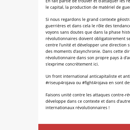
En fait partie de trouver et d’attaquer les 
le capital, la production de matériel de gue
Si nous regardons le grand contexte géostra
guerrières et dans cela le rôle des tendanc
voyons sans doutes que dans la phase histo
révolutionnaires doivent obligatoirement se 
centre l’unité et développer une direction 
des moments d’asynchronie. Dans cette dir
révolutionnaire dans son propre pays à d’
s’exprime concrètement ici.
Un front international anticapitaliste et 
#riseup4rojava ou #fight4rojava en sont d
Faisons unité contre les attaques contre-ré
développe dans ce contexte et dans d’autr
internationaux révolutionnaires !