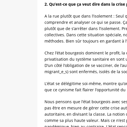
2. Qu’est-ce que ça veut dire dans la cris
A la rue plutôt que dans l’isolement : Seul
comprendre et analyser ce qui se passe. Ça v
plutôt que de s’arrêter dans l’isolement. 
collectives. Dans cette situation spéciale
méthodes. Bien sûr toujours en gardant à l’e
Chez l’état bourgeois dominent le profit, l
privatisation du système sanitaire en son
D’un côté l’obligation de se vacciner, de l
migrant_e_s) sont enfermés, isolés de la soc
L’état se délégitime soi-même, montre qu’on 
que ce cynisme fait flairer l’opportunité d
Nous pensons que l’état bourgeois avec ses 
pas être en mesure de gérer cette crise autr
autoritaire, en divisant la classe. La notio
comme sa plus haute valeur. Mais ce n’est 
pandémique, bien au contraire. L’état renco