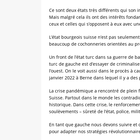
Ce sont deux états très différents qui son i
Mais malgré cela ils ont des intérêts fonda
ceux et celles qui s’opposent à eux avec une
L’état bourgeois suisse n’est pas seuleme
beaucoup de cochonneries orientées au prof
Un front de l’état turc dans sa guerre de b
turc de gauche est d’essayer de criminalise
l’ouest. On le voit aussi dans le procès à c
janvier 2022 à Berne dans lequel il y a des 
La crise pandémique a rencontré de plein fo
Suisse. Partout dans le monde les contradi
historique. Dans cette crise, le renforceme
soulèvements – sûreté de l’état, police, mil
En tant que gauche nous devons suivre et c
pour adapter nos stratégies révolutionnair