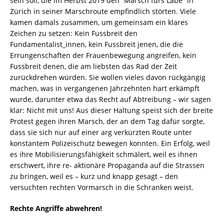
sein soll, die im Herbst 2019 den “Marsch fürs Läbe” in
Zürich in seiner Marschroute empfindlich störten. Viele
kamen damals zusammen, um gemeinsam ein klares
Zeichen zu setzen: Kein Fussbreit den
Fundamentalist_innen, kein Fussbreit jenen, die die
Errungenschaften der Frauenbewegung angreifen, kein
Fussbreit denen, die am liebsten das Rad der Zeit
zurückdrehen würden. Sie wollen vieles davon rückgängig
machen, was in vergangenen Jahrzehnten hart erkämpft
wurde, darunter etwa das Recht auf Abtreibung – wir sagen
klar: Nicht mit uns! Aus dieser Haltung speist sich der breite
Protest gegen ihren Marsch, der an dem Tag dafür sorgte,
dass sie sich nur auf einer arg verkürzten Route unter
konstantem Polizeischutz bewegen konnten. Ein Erfolg, weil
es ihre Mobilisierungsfähigkeit schmälert, weil es ihnen
erschwert, ihre re- aktionäre Propaganda auf die Strassen
zu bringen, weil es – kurz und knapp gesagt – den
versuchten rechten Vormarsch in die Schranken weist.
Rechte Angriffe abwehren!