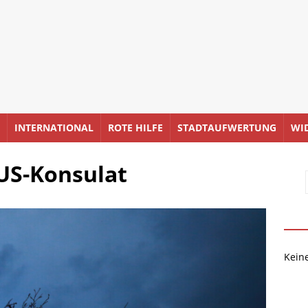
INTERNATIONAL
ROTE HILFE
STADTAUFWERTUNG
WI
 US-Konsulat
Kein