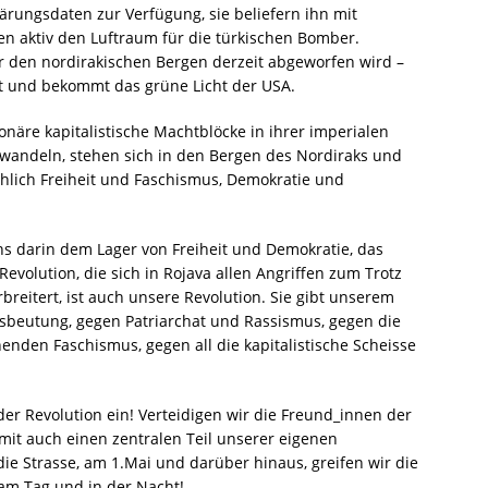
ärungsdaten zur Verfügung, sie beliefern ihn mit
en aktiv den Luftraum für die türkischen Bomber.
r den nordirakischen Bergen derzeit abgeworfen wird –
igt und bekommt das grüne Licht der USA.
onäre kapitalistische Machtblöcke in ihrer imperialen
rwandeln, stehen sich in den Bergen des Nordiraks und
chlich Freiheit und Faschismus, Demokratie und
uns darin dem Lager von Freiheit und Demokratie, das
Revolution, die sich in Rojava allen Angriffen zum Trotz
rbreitert, ist auch unsere Revolution. Sie gibt unserem
beutung, gegen Patriarchat und Rassismus, gegen die
nden Faschismus, gegen all die kapitalistische Scheisse
der Revolution ein! Verteidigen wir die Freund_innen der
mit auch einen zentralen Teil unserer eigenen
die Strasse, am 1.Mai und darüber hinaus, greifen wir die
 am Tag und in der Nacht!