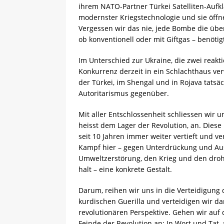
ihrem NATO-Partner Türkei Satelliten-Aufkl
modernster Kriegstechnologie und sie öffn
Vergessen wir das nie, jede Bombe die übe
ob konventionell oder mit Giftgas – benöt
Im Unterschied zur Ukraine, die zwei reakti
Konkurrenz derzeit in ein Schlachthaus ve
der Türkei, im Shengal und in Rojava tatsä
Autoritarismus gegenüber.
Mit aller Entschlossenheit schliessen wir 
heisst dem Lager der Revolution, an. Diese 
seit 10 Jahren immer weiter vertieft und ve
Kampf hier – gegen Unterdrückung und Aus
Umweltzerstörung, den Krieg und den drohe
halt – eine konkrete Gestalt.
Darum, reihen wir uns in die Verteidigung 
kurdischen Guerilla und verteidigen wir da
revolutionären Perspektive. Gehen wir auf 
Feinde der Revolution an: In Wort und Tat,