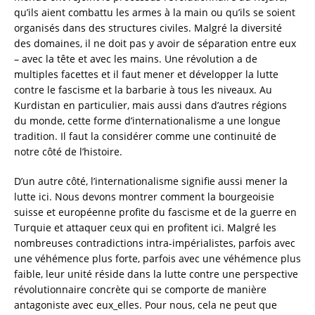
qu’ils aient combattu les armes à la main ou qu’ils se soient
organisés dans des structures civiles. Malgré la diversité
des domaines, il ne doit pas y avoir de séparation entre eux
– avec la tête et avec les mains. Une révolution a de
multiples facettes et il faut mener et développer la lutte
contre le fascisme et la barbarie à tous les niveaux. Au
Kurdistan en particulier, mais aussi dans d’autres régions
du monde, cette forme d’internationalisme a une longue
tradition. Il faut la considérer comme une continuité de
notre côté de l’histoire.
D’un autre côté, l’internationalisme signifie aussi mener la
lutte ici. Nous devons montrer comment la bourgeoisie
suisse et européenne profite du fascisme et de la guerre en
Turquie et attaquer ceux qui en profitent ici. Malgré les
nombreuses contradictions intra-impérialistes, parfois avec
une véhémence plus forte, parfois avec une véhémence plus
faible, leur unité réside dans la lutte contre une perspective
révolutionnaire concrète qui se comporte de manière
antagoniste avec eux_elles. Pour nous, cela ne peut que