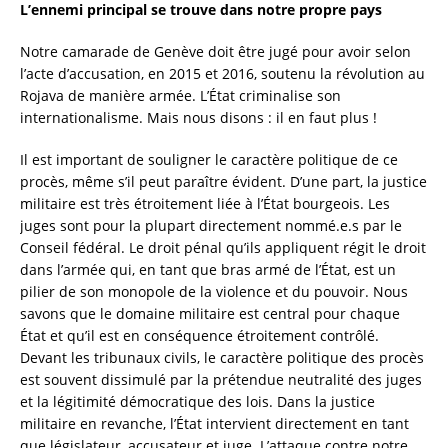
L’ennemi principal se trouve dans notre propre pays
Notre camarade de Genève doit être jugé pour avoir selon
l’acte d’accusation, en 2015 et 2016, soutenu la révolution au
Rojava de manière armée. L’État criminalise son
internationalisme. Mais nous disons : il en faut plus !
Il est important de souligner le caractère politique de ce
procès, même s’il peut paraître évident. D’une part, la justice
militaire est très étroitement liée à l’État bourgeois. Les
juges sont pour la plupart directement nommé.e.s par le
Conseil fédéral. Le droit pénal qu’ils appliquent régit le droit
dans l’armée qui, en tant que bras armé de l’État, est un
pilier de son monopole de la violence et du pouvoir. Nous
savons que le domaine militaire est central pour chaque
État et qu’il est en conséquence étroitement contrôlé.
Devant les tribunaux civils, le caractère politique des procès
est souvent dissimulé par la prétendue neutralité des juges
et la légitimité démocratique des lois. Dans la justice
militaire en revanche, l’État intervient directement en tant
que législateur, accusateur et juge. L’attaque contre notre