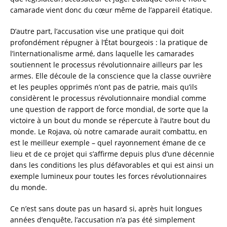
camarade vient donc du cœur même de l’appareil étatique.
D’autre part, l’accusation vise une pratique qui doit
profondément répugner à l’État bourgeois : la pratique de
l’internationalisme armé, dans laquelle les camarades
soutiennent le processus révolutionnaire ailleurs par les
armes. Elle découle de la conscience que la classe ouvrière
et les peuples opprimés n’ont pas de patrie, mais qu’ils
considèrent le processus révolutionnaire mondial comme
une question de rapport de force mondial, de sorte que la
victoire à un bout du monde se répercute à l’autre bout du
monde. Le Rojava, où notre camarade aurait combattu, en
est le meilleur exemple – quel rayonnement émane de ce
lieu et de ce projet qui s’affirme depuis plus d’une décennie
dans les conditions les plus défavorables et qui est ainsi un
exemple lumineux pour toutes les forces révolutionnaires
du monde.
Ce n’est sans doute pas un hasard si, après huit longues
années d’enquête, l’accusation n’a pas été simplement