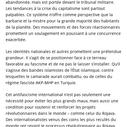
abandonnée, mais est portée devant le tribunal militaire.
Les tendances à la crise du capitalisme sont partout
palpables. Ce système n’offre comme perspective que la
barbarie et la misère pour la grande majorité des habitants
de la planète. Des mouvements et des forces réactionnaires
promettent un soulagement en poussant à une concurrence
exacerbée.
Les identités nationales et autres promettent une prétendue
grandeur. Il s’agit de se positionner face à ce terreau
favorable au fascisme et de ne pas le laisser s’installer. Qu’il
s’agisse des bandes islamistes de l’État islamique, contre
lesquelles le camarade aurait combattu, ou de celles du
régime fasciste AKP-MHP en Turquie.
Cet antifascisme international n’est pas seulement une
nécessité pour éviter les plus grands maux, mais aussi une
condition pour soutenir et renforcer les projets
révolutionnaires dans le monde – comme celui du Rojava.
Des internationalistes venus des coins les plus reculés du
monde ont rejoint le processus révolutionnaire au Rojava,