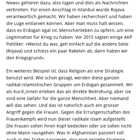
News» gehören dazu, also lügen und dies als Nachrichten
verbreiten. Für einen Anschlag in Istanbul wurde Rojava
verantwortlich gemacht. Wir haben recherchiert und haben
die Lüge entlarven können. Aber man muss halt wissen,
dass es Erdogan egal ist, Menschenleben zu opfern, um eine
Legitimation für Krieg zu haben. Vor 2015 sagten einige AKP
Politiker: «Weisst du was, geh einfach auf die andere Seite
(Rojava) und schiess ein paar Raketen ab, dann haben wir
den Kriegsgrund».
Ein weiteres Beispiel ist, dass Religion als eine Strategie
benutzt wird. Wie schon gesagt, werden diese ganzen
radikal-islamistischen Gruppen um Erdogan gesammelt. Wir
als Kurd_innen erleben das als direkte Bedrohung, aber sie
sind eine Gefahr für die ganze Menschheit. Aber niemand
will das sehen. Und das ist natürlich auch ein grosser
Angriff gegen die Frauen. Gegen die Errungenschaften des
Frauenkampfs wird nun dieser radikale Islam aufgestellt.
Die Frauen sollen ihren Kopf bedecken oder sie sollen nicht
ohne Mann rausgehen. Was in Afghanistan passiert soll
auch in der Türkei passieren, also eine gezielte Strategie