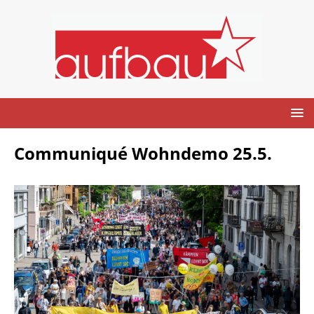
Com­mu­ni­qué Wohndemo 25.5.