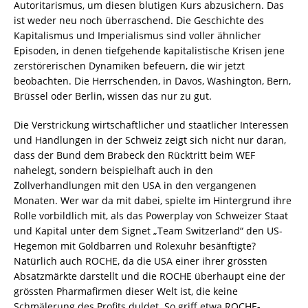
Autoritarismus, um diesen blutigen Kurs abzusichern. Das
ist weder neu noch überraschend. Die Geschichte des
Kapitalismus und Imperialismus sind voller ähnlicher
Episoden, in denen tiefgehende kapitalistische Krisen jene
zerstörerischen Dynamiken befeuern, die wir jetzt
beobachten. Die Herrschenden, in Davos, Washington, Bern,
Brüssel oder Berlin, wissen das nur zu gut.
Die Verstrickung wirtschaftlicher und staatlicher Interessen
und Handlungen in der Schweiz zeigt sich nicht nur daran,
dass der Bund dem Brabeck den Rücktritt beim WEF
nahelegt, sondern beispielhaft auch in den
Zollverhandlungen mit den USA in den vergangenen
Monaten. Wer war da mit dabei, spielte im Hintergrund ihre
Rolle vorbildlich mit, als das Powerplay von Schweizer Staat
und Kapital unter dem Signet „Team Switzerland“ den US-
Hegemon mit Goldbarren und Rolexuhr besänftigte?
Natürlich auch ROCHE, da die USA einer ihrer grössten
Absatzmärkte darstellt und die ROCHE überhaupt eine der
grössten Pharmafirmen dieser Welt ist, die keine
Schmälerung des Profits duldet. So griff etwa ROCHE-