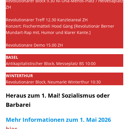
Revolutionärer Block 9.30 Ni-Una-Menos-Platz / Helvetiaplatz
ZH
Revolutionärer Treff 12.30 Kanzleiareal ZH
Konzert: Fischermätteli Hood Gäng [Revolutionär Berner
Mundart-Rap mit, Humor und klarer Kante.]
Revolutionäre Demo 15.00 ZH
BASEL
Antikapitalistischer Block, Messeplatz BS 10:00
WINTERTHUR
Revolutionärer Block, Neumarkt Winterthur 10:30
Heraus zum 1. Mai! Sozialismus oder
Barbarei
Mehr Informationen zum 1. Mai 2026
hier