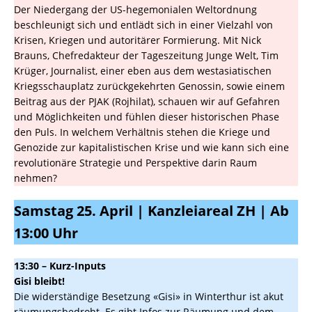
Der Niedergang der US-hegemonialen Weltordnung
beschleunigt sich und entlädt sich in einer Vielzahl von
Krisen, Kriegen und autoritärer Formierung. Mit Nick
Brauns, Chefredakteur der Tageszeitung Junge Welt, Tim
Krüger, Journalist, einer eben aus dem westasiatischen
Kriegsschauplatz zurückgekehrten Genossin, sowie einem
Beitrag aus der PJAK (Rojhilat), schauen wir auf Gefahren
und Möglichkeiten und fühlen dieser historischen Phase
den Puls. In welchem Verhältnis stehen die Kriege und
Genozide zur kapitalistischen Krise und wie kann sich eine
revolutionäre Strategie und Perspektive darin Raum
nehmen?
Samstag 25. April | Kanzleiareal ZH | Ab
13:00 Uhr
13:30 – Kurz-Inputs
Gisi bleibt!
Die widerständige Besetzung «Gisi» in Winterthur ist akut
räumungsbedroht. Es gibt Infos zur Räumung und dem