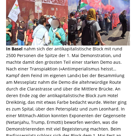
In Basel
nahm sich der antikapitalistische Block mit rund
2500 Personen die Spitze der 1. Mai Demonstration, und
machte damit den grössten Teil einer starken Demo aus.
Nach einer Transpiaktion («Antiimperialismus heisst…
Kampf dem Feind im eigenen Land») bei der Besammlung
am Messeplatz nahm die Demo die altehrwürdige Route
durch die Clarastrasse und über die Mittlere Brücke. An
deren Ende zog der antikapitalistische Block zum Hotel
Dreikönig, das mit etwas Farbe bedacht wurde. Weiter ging
es zum Spital, über den Petersplatz und zum Leonhard. In
einer Mitmach-Aktion konnten Exponenten der Gegenseite
(Netanjahu, Trump, Ermotti) beworfen werden, was die
Demonstrierenden mit viel Begeisterung machten. Beim
Barfüsserplatz schloss sich der Block dem 1. Mai Fest an.