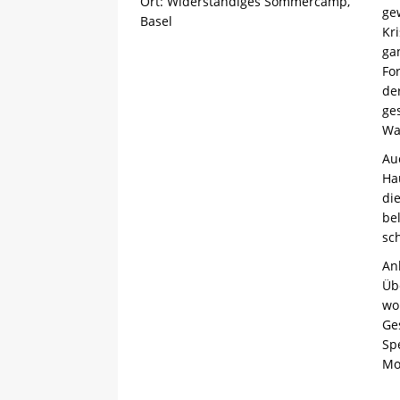
Ort:
Widerständiges Sommercamp,
ge
Basel
Kr
ga
Fo
de
ge
Wa
Au
Ha
di
be
sc
An
Üb
wo
Ge
Sp
Mo