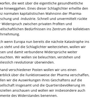
worfen, die weit über die eigentliche gesundheitliche
ise hinweggehen. Eines dieser Schlaglichter erhellte den
nz normalen kapitalistischen Wahnsinn der Pharma-
rschung und -Industrie. Schnell und unvermittelt rückte
r Widerspruch zwischen privaten Profiten und
sellschaftlichen Bedürfnissen ins Zentrum der kollektiven
hrnehmung.
ch wenn Europa nun bereits die nächste Katastrophe ins
us steht und die Schlaglichter weiterziehen, wollen wir
esen und damit verbundene Widersprüche weiter
leuchten. Wir wollen sie beleuchten, verstehen und
hliesslich revolutionär überwinden.
hand verschiedener Posten wollen wir uns einen
erblick über die Funktionsweise der Pharma verschaffen,
llen wir die Auswirkungen ihres Geschäftens auf die
sellschaft insgesamt und die Quartiersbevölkerung im
eziellen anschauen und wollen wir insbesondere auch
mente des Widerstandes benennen.