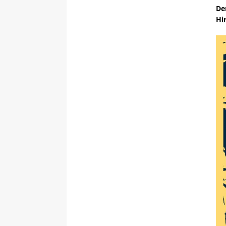
De
Hi