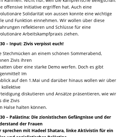
m Rahmen. Nicht nur, weil die kämpferische Belegschaft
e offensive Initiative ergriffen hat. Auch eine
volutionäre Solidarität von aussen konnte eine wichtige
lle und Funktion einnehmen. Wir wollen über diese
fahrungen reflektieren und Schlüsse für eine
volutionäre Arbeitskampfpraxis ziehen.
:30 –
Input: Zivis verpisst euch!
e Stechmücken an einem schönen Sommerabend,
nnen Zivis ihren
hatten über eine starke Demo werfen. Doch es gibt
genmittel! Im
nblick auf den 1.Mai und darüber hinaus wollen wir über
 kollektive
rteidigung diskutieren und Ansätze präsentieren, wie wir
 die Zivis
m Halse halten können.
:30 – Palästina: Die zionistischen Gefängnisse und der
derstand der Frauen
r sprechen mit Hadeel Shatara, linke Aktivistin für ein