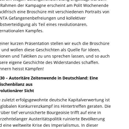
 Rahmen der Kampagne erscheint am Polit Wochenende
uckfrisch eine Broschüre mit verschiedenen Portraits von
INTA Gefangenenbefreiungen und kollektiver
bstverteidigung als Teil eines revolutionären,
ternationalen Kampfes.
 einer kurzen Präsentation stellen wir euch die Broschüre
r und wollen diese Geschichten als Quelle für Ideen,
sionen und Taktiken zu uns sprechen lassen, und so auch
sere eigene Geschichte des Widerstandes schaffen.
innern heisst Kämpfen!
:30 – Autoritäre Zeitenwende in Deutschland: Eine
ischenbilanz aus
volutionärer Sicht
e zuletzt erfolgsgewohnte deutsche Kapitalverwertung ist
 globalen Konkurrenzkampf ins Hintertreffen geraten. Die
über tief verunsicherte Bourgeoisie trifft auf eine in
hrzehntelanger Austeritätspolitik ruinierte Bevölkerung
d eine weltweite Krise des Imperialismus. In dieser