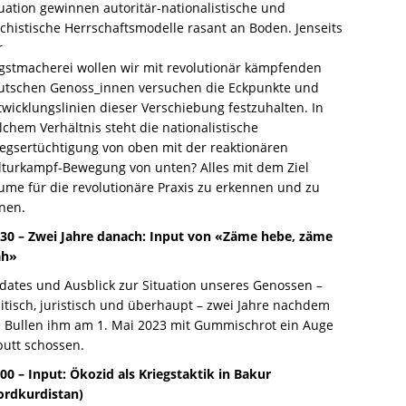
tuation gewinnen autoritär-nationalistische und
schistische Herrschaftsmodelle rasant an Boden. Jenseits
r
gstmacherei wollen wir mit revolutionär kämpfenden
utschen Genoss_innen versuchen die Eckpunkte und
twicklungslinien dieser Verschiebung festzuhalten. In
lchem Verhältnis steht die nationalistische
iegsertüchtigung von oben mit der reaktionären
lturkampf-Bewegung von unten? Alles mit dem Ziel
ume für die revolutionäre Praxis zu erkennen und zu
fnen.
:30 – Zwei Jahre danach: Input von «Zäme hebe, zäme
ah»
dates und Ausblick zur Situation unseres Genossen –
litisch, juristisch und überhaupt – zwei Jahre nachdem
e Bullen ihm am 1. Mai 2023 mit Gummischrot ein Auge
putt schossen.
:00 – Input: Ökozid als Kriegstaktik in Bakur
ordkurdistan)