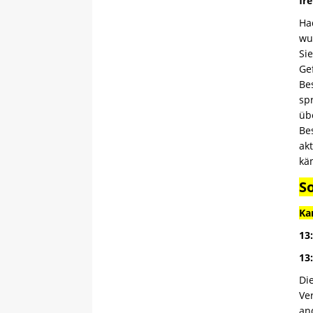
fr
Ha
wu
Sie
Ge
Be
sp
üb
Be
ak
kä
S
Ka
13:
13
Di
Ve
an