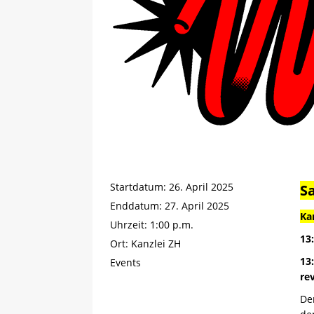
Startdatum:
26. April 2025
S
Enddatum:
27. April 2025
Ka
Uhrzeit:
1:00 p.m.
13:
Ort:
Kanzlei ZH
13
Events
re
De