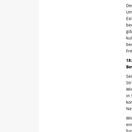
Der
Um
Ex
be
gi
ku
be
Fr
18
Be
Se
St
Wi
in
ko
Ne
Wi
ei
fü