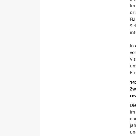
Im
dr
FL
Sel
in
In
vo
Vi
un
Er
14
Zw
re
Di
im
dar
ja
un