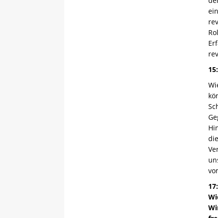
de
ein
re
Ro
Er
re
15
Wi
kö
Sc
Ge
Hi
die
Ve
uns
vo
17
Wi
Wi