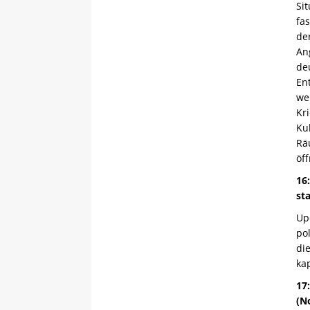
Si
fa
de
An
de
En
we
Kr
Ku
Rä
öf
16
st
Up
po
di
ka
17
(N