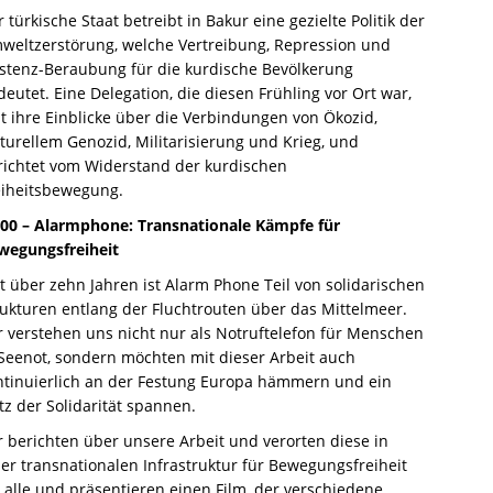
 türkische Staat betreibt in Bakur eine gezielte Politik der
weltzerstörung, welche Vertreibung, Repression und
istenz-Beraubung für die kurdische Bevölkerung
deutet. Eine Delegation, die diesen Frühling vor Ort war,
bt ihre Einblicke über die Verbindungen von Ökozid,
lturellem Genozid, Militarisierung und Krieg, und
richtet vom Widerstand der kurdischen
eiheitsbewegung.
:00 –
Alarmphone: Transnationale Kämpfe für
wegungsfreiheit
it über zehn Jahren ist Alarm Phone Teil von solidarischen
rukturen entlang der Fluchtrouten über das Mittelmeer.
r verstehen uns nicht nur als Notruftelefon für Menschen
 Seenot, sondern möchten mit dieser Arbeit auch
ntinuierlich an der Festung Europa hämmern und ein
tz der Solidarität spannen.
r berichten über unsere Arbeit und verorten diese in
ner transnationalen Infrastruktur für Bewegungsfreiheit
r alle und präsentieren einen Film, der verschiedene