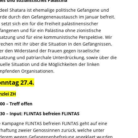
eies und sozialistisches Palästina
deel Shatara ist ehemalige politische Gefangene und
rde durch den Gefangenenaustausch im Januar befreit.
 setzt sich ein für die Freiheit palästinensischer
fangenen und für ein Palästina ohne zionistische
satzung und für eine kommunistische Perspektive. Wir
rechen mit ihr über die Situation in den Gefängnissen,
er den Widerstand der Frauen gegen israelische
satzung und patriarchale Unterdrückung, sowie über die
tuelle Situation und die Möglichkeiten der linken
mpfenden Organisationen.
onntag 27.4.
nzlei ZH
00 – Treff offen
:30 – Input: FLINTAS befreien FLINTAS
e Kampagne FLINTAS befreien FLINTAS geht auf eine
rhaftung zweier Genossinnen zurück, welche unter
derem wegen Gefangenenbefreiung angeklagt wurden.