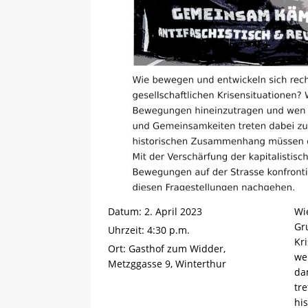
Datum:
2. April 2023
Wi
Gr
Uhrzeit:
4:30 p.m.
Kr
Ort:
Gasthof zum Widder,
we
Metzggasse 9, Winterthur
da
tr
hi