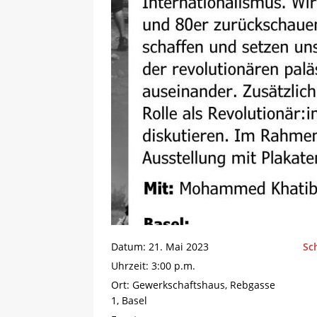
Datum:
21. Mai 2023
Sc
Uhrzeit:
3:00 p.m.
Ort:
Gewerkschaftshaus, Rebgasse
1, Basel