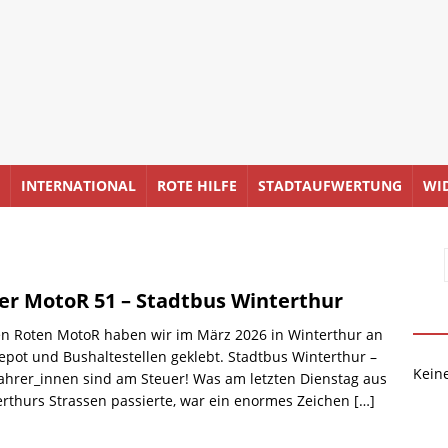
INTERNATIONAL
ROTE HILFE
STADTAUFWERTUNG
WI
er MotoR 51 – Stadtbus Winterthur
en Roten MotoR haben wir im März 2026 in Winterthur an
pot und Bushaltestellen geklebt. Stadtbus Winterthur –
Kein
ahrer_innen sind am Steuer! Was am letzten Dienstag aus
rthurs Strassen passierte, war ein enormes Zeichen
[…]