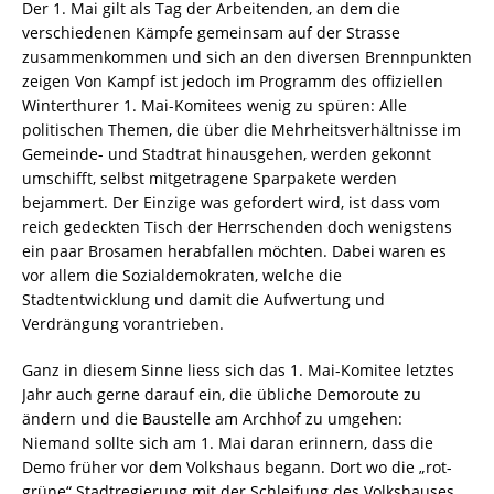
Der 1. Mai gilt als Tag der Arbeitenden, an dem die
verschiedenen Kämpfe gemeinsam auf der Strasse
zusammenkommen und sich an den diversen Brennpunkten
zeigen Von Kampf ist jedoch im Programm des offiziellen
Winterthurer 1. Mai-Komitees wenig zu spüren: Alle
politischen Themen, die über die Mehrheitsverhältnisse im
Gemeinde- und Stadtrat hinausgehen, werden gekonnt
umschifft, selbst mitgetragene Sparpakete werden
bejammert. Der Einzige was gefordert wird, ist dass vom
reich gedeckten Tisch der Herrschenden doch wenigstens
ein paar Brosamen herabfallen möchten. Dabei waren es
vor allem die Sozialdemokraten, welche die
Stadtentwicklung und damit die Aufwertung und
Verdrängung vorantrieben.
Ganz in diesem Sinne liess sich das 1. Mai-Komitee letztes
Jahr auch gerne darauf ein, die übliche Demoroute zu
ändern und die Baustelle am Archhof zu umgehen:
Niemand sollte sich am 1. Mai daran erinnern, dass die
Demo früher vor dem Volkshaus begann. Dort wo die „rot-
grüne“ Stadtregierung mit der Schleifung des Volkshauses