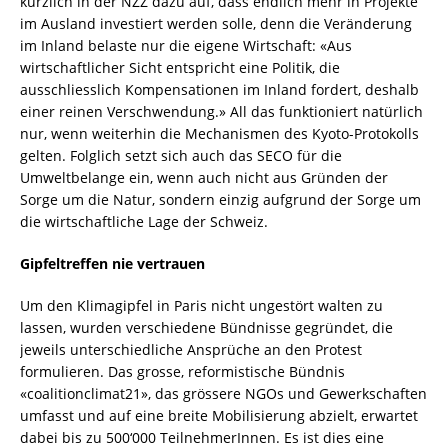
kürzlich in der NZZ dazu auf, dass endlich mehr in Projekte
im Ausland investiert werden solle, denn die Veränderung
im Inland belaste nur die eigene Wirtschaft: «Aus
wirtschaftlicher Sicht entspricht eine Politik, die
ausschliesslich Kompensationen im Inland fordert, deshalb
einer reinen Verschwendung.» All das funktioniert natürlich
nur, wenn weiterhin die Mechanismen des Kyoto-Protokolls
gelten. Folglich setzt sich auch das SECO für die
Umweltbelange ein, wenn auch nicht aus Gründen der
Sorge um die Natur, sondern einzig aufgrund der Sorge um
die wirtschaftliche Lage der Schweiz.
Gipfeltreffen nie vertrauen
Um den Klimagipfel in Paris nicht ungestört walten zu
lassen, wurden verschiedene Bündnisse gegründet, die
jeweils unterschiedliche Ansprüche an den Protest
formulieren. Das grosse, reformistische Bündnis
«coalitionclimat21», das grössere NGOs und Gewerkschaften
umfasst und auf eine breite Mobilisierung abzielt, erwartet
dabei bis zu 500‘000 TeilnehmerInnen. Es ist dies eine