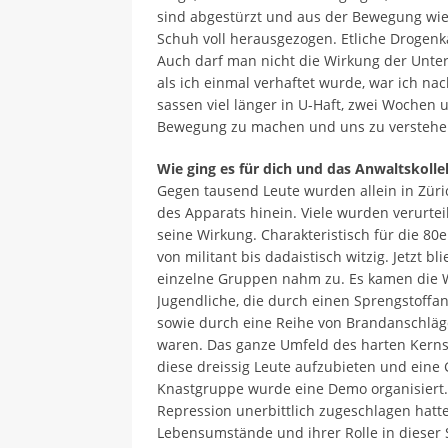
sind abgestürzt und aus der Bewegung wie
Schuh voll herausgezogen. Etliche Drogen
Auch darf man nicht die Wirkung der Unte
als ich einmal verhaftet wurde, war ich 
sassen viel länger in U-Haft, zwei Wochen
Bewegung zu machen und uns zu verstehen 
Wie ging es für dich und das Anwaltskoll
Gegen tausend Leute wurden allein in Züric
des Apparats hinein. Viele wurden verurtei
seine Wirkung. Charakteristisch für die 80
von militant bis dadaistisch witzig. Jetzt b
einzelne Gruppen nahm zu. Es kamen die W
Jugendliche, die durch einen Sprengstoffan
sowie durch eine Reihe von Brandanschläge
waren. Das ganze Umfeld des harten Kerns
diese dreissig Leute aufzubieten und eine 
Knastgruppe wurde eine Demo organisiert. 
Repression unerbittlich zugeschlagen hatte
Lebensumstände und ihrer Rolle in diese