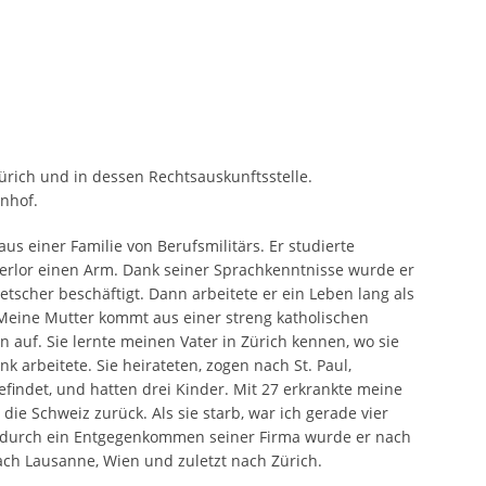
Zürich und in dessen Rechtsauskunftsstelle.
nhof.
s einer Familie von Berufsmilitärs. Er studierte
 verlor einen Arm. Dank seiner Sprachkenntnisse wurde er
tscher beschäftigt. Dann arbeitete er ein Leben lang als
Meine Mutter kommt aus einer streng katholischen
 auf. Sie lernte meinen Vater in Zürich kennen, wo sie
k arbeitete. Sie heirateten, zogen nach St. Paul,
findet, und hatten drei Kinder. Mit 27 erkrankte meine
 die Schweiz zurück. Als sie starb, war ich gerade vier
nd durch ein Entgegenkommen seiner Firma wurde er nach
ach Lausanne, Wien und zuletzt nach Zürich.