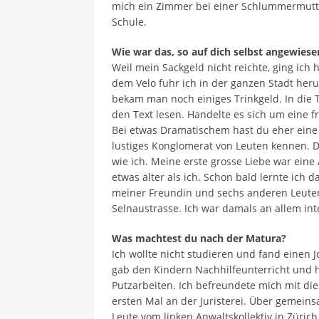
mich ein Zimmer bei einer Schlummermutter 
Schule.
Wie war das, so auf dich selbst angewiese
Weil mein Sackgeld nicht reichte, ging ich 
dem Velo fuhr ich in der ganzen Stadt her
bekam man noch einiges Trinkgeld. In die
den Text lesen. Handelte es sich um eine f
Bei etwas Dramatischem hast du eher eine e
lustiges Konglomerat von Leuten kennen. Da
wie ich. Meine erste grosse Liebe war eine 
etwas älter als ich. Schon bald lernte ic
meiner Freundin und sechs anderen Leute
Selnaustrasse. Ich war damals an allem in
Was machtest du nach der Matura?
Ich wollte nicht studieren und fand einen J
gab den Kindern Nachhilfeunterricht und h
Putzarbeiten. Ich befreundete mich mit di
ersten Mal an der Juristerei. Über gemeins
Leute vom linken Anwaltskollektiv in Züri