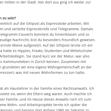
mitten in der Stadt. Von dort aus ging ich weiter zur
n zu sein?
heimlich auf die Sihlpost als Expressbote arbeiten. Mit
um und verteilte Expressbriefe und Telegramme. Damals
 Telegramm-Couverts konntest du hineinblasen und so
reudige Nachricht, bist du besonders freundlich gewesen.
rnste Miene aufgesetzt. Auf der Sihlpost lernte ich ein
 hatte es Hippies, Freaks, Studenten und Mittelschüler
Arbeitskollegin. Sie stand kurz vor der Matur, war also
h das Kommuneleben in Zürich kennen. Zusammen mit
n gründeten wir eine eigene Wohngemeinschaft an der
teressiert, was mit neuen Wohnformen zu tun hatte.
ob als Hauslehrer in der Familie eines Rechtsanwalts. Ich
ütete sie, wenn die Eltern weg waren. Auch machte ich
eser Familie, und im Hause dieses Anwalts roch ich zum
ame Wohn- und Arbeitsprojekte lernte ich später die
ch kennen und begann dort Anfang 1980 als Sekretär zu