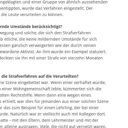
Angeklagten und einer Gruppe von ähnlich aussehenden
entippten, wurde das Verfahren eingestellt. Der
m die Leute verurteilen zu können.
ernde Umstände berücksichtigt?
egung und solche, die sich den Strafverfahren
ab etliche, die keine mildernden Umstände für sich
essen gänzlich verweigerten wie der durch seinen
gewordene Aktivist. An ihm wurde ein Exempel statuiert.
eckten sie ihn mit einer Strafe von vierzehn Monaten
ie Strafverfahren auf die Verurteilten?
ine Szene eingebettet war. Wenn einer verhaftet wurde,
n einer Wohngemeinschaft lebte, kümmerten sich die
lten Rechtshilfe. Wenn dann eine wegen eines
 erhielt, war dies für jemanden aus einer solchen Szene
 das zum Beispiel für einen Lehrling, der bei einer
e. Natürlich war er vielleicht auch mit Kollegen dort.
atte – mit den Eltern, dem Lehrmeister und mit der
er alleine austragen. Viele, die nicht gut vernetzt waren,