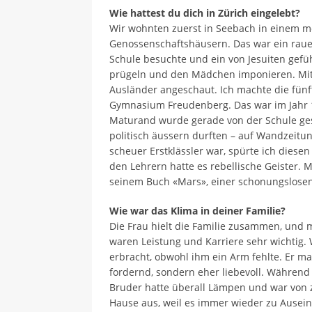
Wie hattest du dich in Zürich eingelebt?
Wir wohnten zuerst in Seebach in einem 
Genossenschaftshäusern. Das war ein rauer
Schule besuchte und ein von Jesuiten gef
prügeln und den Mädchen imponieren. Mit 
Ausländer angeschaut. Ich machte die fünf
Gymnasium Freudenberg. Das war im Jahr 1
Maturand wurde gerade von der Schule gesc
politisch äussern durften – auf Wandzeitu
scheuer Erstklässler war, spürte ich diese
den Lehrern hatte es rebellische Geister. M
seinem Buch «Mars», einer schonungslos
Wie war das Klima in deiner Familie?
Die Frau hielt die Familie zusammen, und 
waren Leistung und Karriere sehr wichtig. 
erbracht, obwohl ihm ein Arm fehlte. Er ma
fordernd, sondern eher liebevoll. Während 
Bruder hatte überall Lämpen und war von 
Hause aus, weil es immer wieder zu Ause