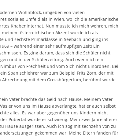
modernen Wohnblock, umgeben von vielen
es soziales Umfeld als in Wien, wo ich die amerikanische
ührtes Knabeninternat. Nun musste ich mich wehren, mich
meinem österreichischen Akzent wurde ich als
te und sechste Primarklasse in Seebach und ging ins
969 – während einer sehr aufmüpfigen Zeit! Ein
hmissen. Es ging darum, dass sich die Schüler nicht
ngen und in der Schülerzeitung. Auch wenn ich ein
n Nimbus von Frechheit und vom Sich-nicht-Einordnen. Bei
ein Spanischlehrer war zum Beispiel Fritz Zorn, der mit
en Abrechnung mit dem Grossbürgertum, berühmt wurde.
mein Vater brachte das Geld nach Hause. Meinem Vater
Was er von uns im Hause abverlangte, hat er auch selbst
chte alles. Es war aber gegenüber uns Kindern nicht
der Pubertät wurde es schwierig. Mein zwei Jahre älterer
zu Hause ausgerissen. Auch ich zog mit sechzehn von zu
inandersetzungen gekommen war. Meine Eltern fanden für