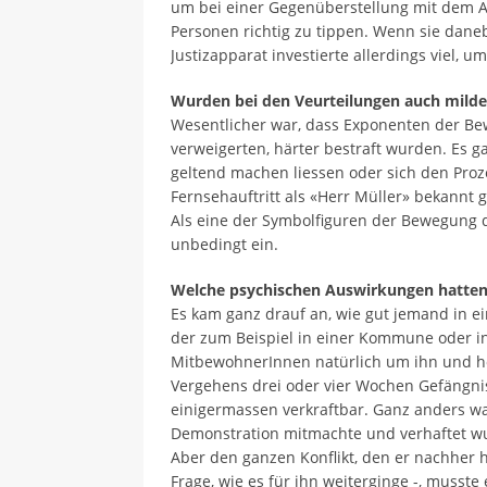
um bei einer Gegenüberstellung mit dem 
Personen richtig zu tippen. Wenn sie daneb
Justizapparat investierte allerdings viel, u
Wurden bei den Veurteilungen auch mild
Wesentlicher war, dass Exponenten der Bew
verweigerten, härter bestraft wurden. Es g
geltend machen liessen oder sich den Proz
Fernsehauftritt als «Herr Müller» bekannt 
Als eine der Symbolfiguren der Bewegung d
unbedingt ein.
Welche psychischen Auswirkungen hatten d
Es kam ganz drauf an, wie gut jemand in e
der zum Beispiel in einer Kommune oder i
MitbewohnerInnen natürlich um ihn und ho
Vergehens drei oder vier Wochen Gefängnis
einigermassen verkraftbar. Ganz anders war
Demonstration mitmachte und verhaftet wurd
Aber den ganzen Konflikt, den er nachher h
Frage, wie es für ihn weiterginge -, musste 