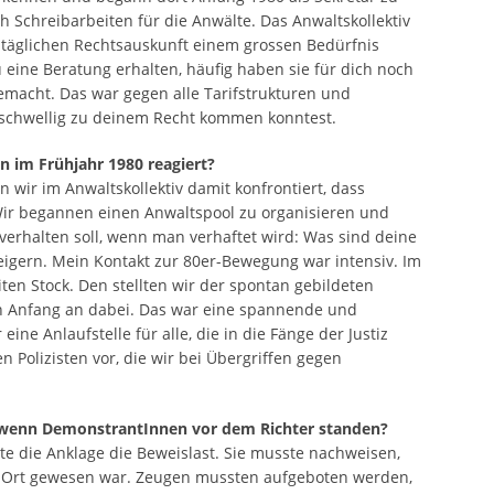
ich Schreibarbeiten für die Anwälte. Das Anwaltskollektiv
täglichen Rechtsauskunft einem grossen Bedürfnis
 eine Beratung erhalten, häufig haben sie für dich noch
emacht. Das war gegen alle Tarifstrukturen und
rschwellig zu deinem Recht kommen konntest.
 im Frühjahr 1980 reagiert?
wir im Anwaltskollektiv damit konfrontiert, dass
Wir begannen einen Anwaltspool zu organisieren und
erhalten soll, wenn man verhaftet wird: Was sind deine
igern. Mein Kontakt zur 80er-Bewegung war intensiv. Im
iten Stock. Den stellten wir der spontan gebildeten
n Anfang an dabei. Das war eine spannende und
eine Anlaufstelle für alle, die in die Fänge der Justiz
n Polizisten vor, die wir bei Übergriffen gegen
, wenn DemonstrantInnen vor dem Richter standen?
e die Anklage die Beweislast. Sie musste nachweisen,
 Ort gewesen war. Zeugen mussten aufgeboten werden,