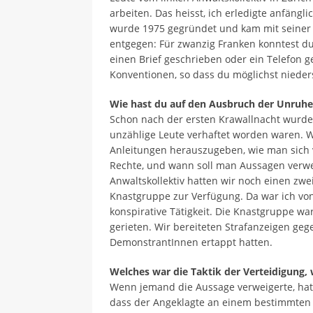
arbeiten. Das heisst, ich erledigte anfängl
wurde 1975 gegründet und kam mit seiner 
entgegen: Für zwanzig Franken konntest du
einen Brief geschrieben oder ein Telefon g
Konventionen, so dass du möglichst niede
Wie hast du auf den Ausbruch der Unruhen
Schon nach der ersten Krawallnacht wurden 
unzählige Leute verhaftet worden waren. 
Anleitungen herauszugeben, wie man sich v
Rechte, und wann soll man Aussagen verwe
Anwaltskollektiv hatten wir noch einen zwe
Knastgruppe zur Verfügung. Da war ich vo
konspirative Tätigkeit. Die Knastgruppe war 
gerieten. Wir bereiteten Strafanzeigen gege
DemonstrantInnen ertappt hatten.
Welches war die Taktik der Verteidigung
Wenn jemand die Aussage verweigerte, hatt
dass der Angeklagte an einem bestimmten