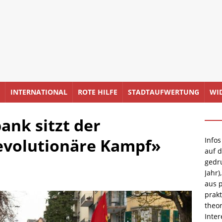
INTERNATIONAL
ROTE HILFE
STADTAUFWERTUNG
WI
ank sitzt der
revolutionäre Kampf»
Infos
auf 
gedr
Jahr)
aus p
prakt
theor
Inter