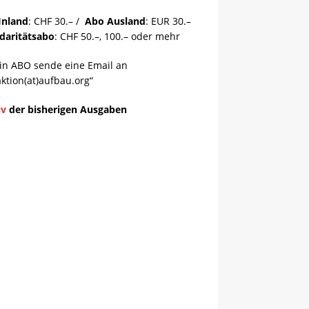
Inland
: CHF 30.– /
Abo Ausland
: EUR 30.–
idaritätsabo
: CHF 50.–, 100.– oder mehr
ein ABO sende eine Email an
ktion(at)aufbau.org“
iv
der bisherigen Ausgaben