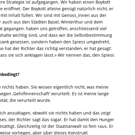
sere Strategie ist aufgegangen. Wir haben einen Boykott
eröffnet. Der Boykott alleine genügt natürlich nicht, er
it Inhalt füllen. Wir sind mit Genoss_innen aus der
er auch aus den Städten Basel, Winterthur und dem
 gegangen, haben uns getroffen, anschliessend viel
Inhalte wichtig sind, und dass wir die Selbstbestimmung
gebank gesessen, sondern haben den Spiess umgedreht,
se hat der Richter das richtig verstanden, er hat gesagt:
 dass sie sich anklagen lässt.» Wir nennen das, den Spiess
nbedingt?
 nichts haben. Sie wissen eigentlich nicht, was meine
gen ‚Gehilfinnenschaft‘ verurteilt. Es ist meine lange
tät, die verurteilt wurde.
ich anzuklagen, obwohl sie nichts haben und das zeigt
sses, der Richter sagt das sogar. Er hat damit den Hunger
ättigt. Gleichzeitig ist der Staatsanwalt so fein raus. Er
eise vorliegen, aber über dieses Konstrukt