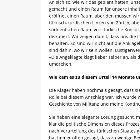
An sich so, wie wir das geplant hatten, un
gemacht und einen Raum für unsere Inhalte 
eröffnet einen Raum, aber den müssen wir m
türkisch-kurdischen Linken von Zürich, ab
süddeutschen Raum vors türkische Konsulat
diskutiert. Wir zeigen damit, dass uns die 
behalten. So sind wir nicht auf die Ankla
sind dahin, wo wir sein wollen. Lustigerwei
«Die Angeklagte klagt lieber selber an, als
umdrehen.
Wie kam es zu diesem Urteil 14 Monate u
Die Kläger haben nochmals gesagt, dass sie
Rolle bei diesem Anschlag war. Ich wurde we
Geschichte von Militanz und meine Kontinui
Sie haben eine elegante Lösung gesucht, m
klar die politische Dimension dieses Proze
nach Verurteilung des türkischen Staates ges
hat immer offen gesagt, dass zu wenige Bew