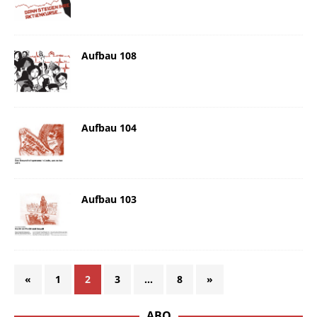
Aufbau 108
Aufbau 104
Aufbau 103
«
1
2
3
…
8
»
ABO