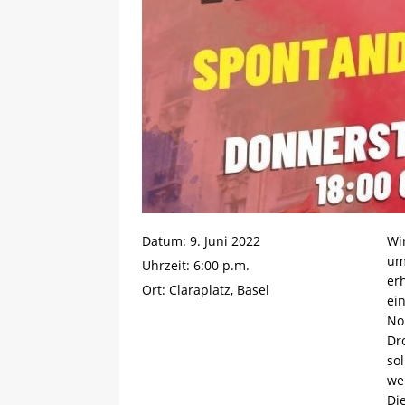
Datum:
9. Juni 2022
Wi
um
Uhrzeit:
6:00 p.m.
er
Ort:
Claraplatz, Basel
ei
No
Dr
so
we
Di