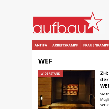
ANTIFA
ARBEITSKAMPF
FRAUENKAMPF
WEF
ZH:
WIDERSTAND
der
WEF
Sie t
Mögli
Versc