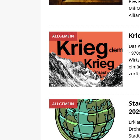
Bewe
Milit
Allia
Kri
ALLGEMEIN
Das W
1970e
Wirts
einlä
zurü
Sta
ALLGEMEIN
202
Erkl
Droh
Stad