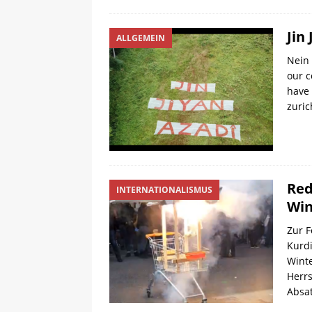
Jin
ALLGEMEIN
Nein 
our c
have 
zuri
Red
INTERNATIONALISMUS
Win
Zur F
Kurd
Winte
Herr
Absa