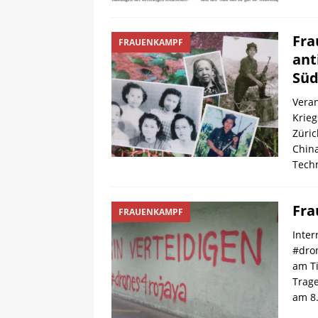
Fra
FRAUENKAMPF
ant
Süd
Veran
Krieg
Züric
China
Techn
Fra
FRAUENKAMPF
Inter
#dro
am Ti
Trage
am 8