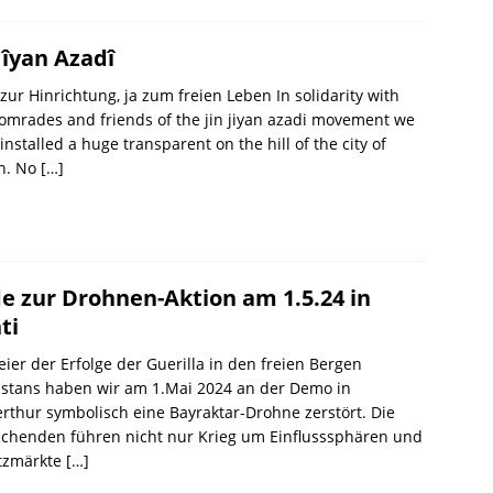
 Jîyan Azadî
zur Hinrichtung, ja zum freien Leben In solidarity with
omrades and friends of the jin jiyan azadi movement we
installed a huge transparent on the hill of the city of
ch. No
[…]
e zur Drohnen-Aktion am 1.5.24 in
ti
eier der Erfolge der Guerilla in den freien Bergen
istans haben wir am 1.Mai 2024 an der Demo in
rthur symbolisch eine Bayraktar-Drohne zerstört. Die
schenden führen nicht nur Krieg um Einflusssphären und
tzmärkte
[…]