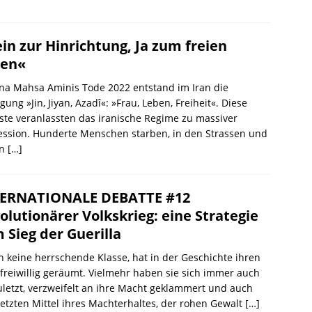
in zur Hinrichtung, Ja zum freien
ben«
ina Mahsa Aminis Tode 2022 entstand im Iran die
ung »Jin, Jiyan, Azadî«: »Frau, Leben, Freiheit«. Diese
ste veranlassten das iranische Regime zu massiver
ession. Hunderte Menschen starben, in den Strassen und
en
[…]
ERNATIONALE DEBATTE #12
olutionärer Volkskrieg: eine Strategie
 Sieg der Guerilla
 keine herrschende Klasse, hat in der Geschichte ihren
 freiwillig geräumt. Vielmehr haben sie sich immer auch
uletzt, verzweifelt an ihre Macht geklammert und auch
etzten Mittel ihres Machterhaltes, der rohen Gewalt
[…]