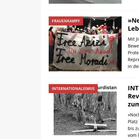
»Ne
FRAUENKAMPF
Le
Mit J
Beweg
Prote
Repr
in d
INT
INTERNATIONALISMUS
Rev
zum
«Noch
Platz
bis z
vom l