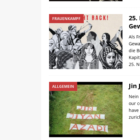
25.
FRAUENKAMPF
Gew
Als F
Gewal
die B
Kapi
25. 
Jin
ALLGEMEIN
Nein 
our c
have 
zuri