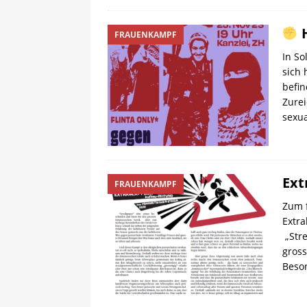
H
FRAUENKAMPF
In So
sich 
befi
Zure
sexua
Ext
FRAUENKAMPF
Zum f
Extra
„Stre
gross
Beson