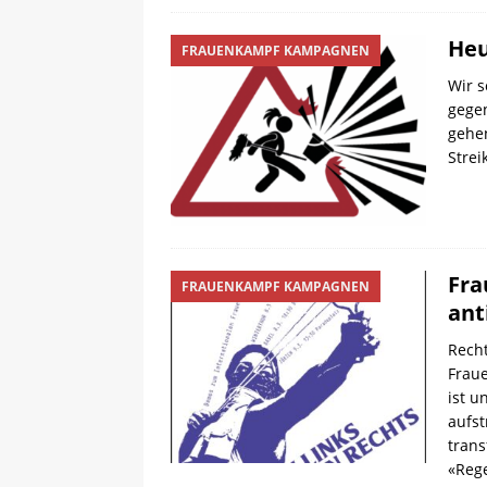
Heu
FRAUENKAMPF KAMPAGNEN
Wir 
gege
gehen
Strei
Fra
FRAUENKAMPF KAMPAGNEN
ant
Recht
Frau
ist u
aufs
trans
«Reg