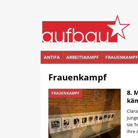
ANTIFA
ARBEITSKAMPF
FRAUENKAMPF
Frauenkampf
8. 
FRAUENKAMPF
käm
Clara
junge
sie T
ihre 