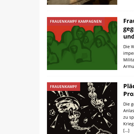
Fra
FRAUENKAMPF KAMPAGNEN
geg
und
Die W
imper
Milit
Armut
Plä
FRAUENKAMPF
Pro
Die 
Anlas
zu sp
Krie
[…]