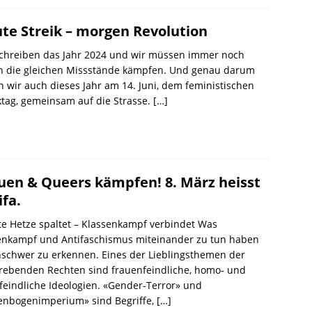
te Streik – morgen Revolution
schreiben das Jahr 2024 und wir müssen immer noch
n die gleichen Missstände kämpfen. Und genau darum
 wir auch dieses Jahr am 14. Juni, dem feministischen
ktag, gemeinsam auf die Strasse.
[…]
uen & Queers kämpfen! 8. März heisst
ifa.
e Hetze spaltet – Klassenkampf verbindet Was
enkampf und Antifaschismus miteinander zu tun haben
nschwer zu erkennen. Eines der Lieblingsthemen der
trebenden Rechten sind frauenfeindliche, homo- und
feindliche Ideologien. «Gender-Terror» und
enbogenimperium» sind Begriffe,
[…]