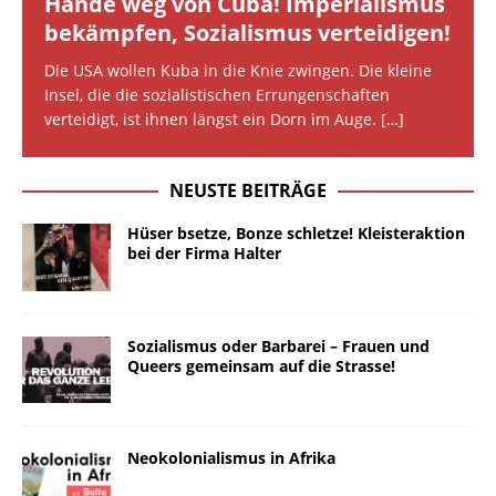
Hände weg von Cuba! Imperialismus
bekämpfen, Sozialismus verteidigen!
Die USA wollen Kuba in die Knie zwingen. Die kleine
Insel, die die sozialistischen Errungenschaften
verteidigt, ist ihnen längst ein Dorn im Auge. […]
NEUSTE BEITRÄGE
Hüser bsetze, Bonze schletze! Kleisteraktion
bei der Firma Halter
Sozialismus oder Barbarei – Frauen und
Queers gemeinsam auf die Strasse!
Neokolonialismus in Afrika