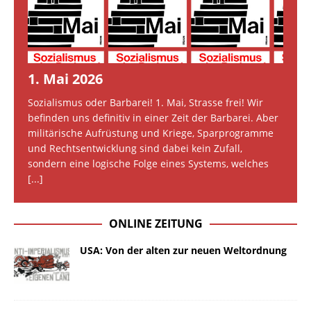
1. Mai 2026
Sozialismus oder Barbarei! 1. Mai, Strasse frei! Wir
befinden uns definitiv in einer Zeit der Barbarei. Aber
militärische Aufrüstung und Kriege, Sparprogramme
und Rechtsentwicklung sind dabei kein Zufall,
sondern eine logische Folge eines Systems, welches
[...]
ONLINE ZEITUNG
USA: Von der alten zur neuen Weltordnung