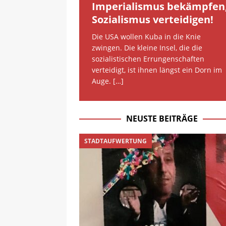
Imperialismus bekämpfen
Sozialismus verteidigen!
Die USA wollen Kuba in die Knie
zwingen. Die kleine Insel, die die
sozialistischen Errungenschaften
verteidigt, ist ihnen längst ein Dorn im
Auge. […]
NEUSTE BEITRÄGE
STADTAUFWERTUNG