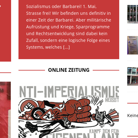
,
Sozialismus oder Barbarei! 1. Mai,
Strasse frei! Wir befinden uns definitiv in
einer Zeit der Barbarei. Aber militärische
Aufrüstung und Kriege, Sparprogramme
und Rechtsentwicklung sind dabei kein
Zufall, sondern eine logische Folge eines
Systems, welches
[...]
ONLINE ZEITUNG
Kein